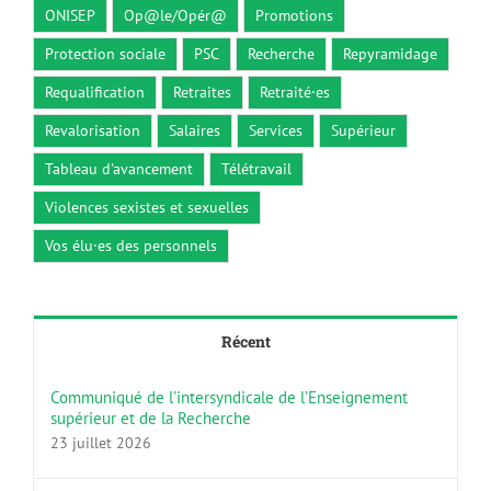
ONISEP
Op@le/Opér@
Promotions
Protection sociale
PSC
Recherche
Repyramidage
Requalification
Retraites
Retraité·es
Revalorisation
Salaires
Services
Supérieur
Tableau d'avancement
Télétravail
Violences sexistes et sexuelles
Vos élu·es des personnels
Récent
Communiqué de l’intersyndicale de l’Enseignement
supérieur et de la Recherche
23 juillet 2026