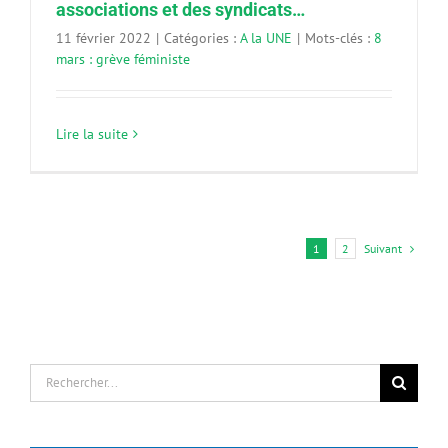
associations et des syndicats…
11 février 2022
|
Catégories :
A la UNE
|
Mots-clés :
8
mars : grève féministe
Lire la suite
Suivant
1
2
Rechercher: