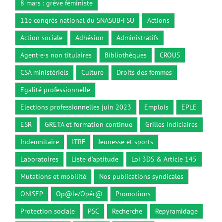
8 mars : grève féministe
11e congrès national du SNASUB-FSU
Actions
Action sociale
Adhésion
Administratifs
Agent·e·s non titulaires
Bibliothèques
CROUS
CSA ministériels
Culture
Droits des femmes
Egalité professionnelle
Elections professionnelles juin 2023
Emplois
EPLE
ESR
GRETA et formation continue
Grilles indiciaires
Indemnitaire
ITRF
Jeunesse et sports
Laboratoires
Liste d'aptitude
Loi 3DS & Article 145
Mutations et mobilité
Nos publications syndicales
ONISEP
Op@le/Opér@
Promotions
Protection sociale
PSC
Recherche
Repyramidage