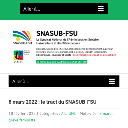
Passer
Aller à...
au
contenu
Aller à...
8 mars 2022 : le tract du SNASUB-FSU
18 février 2022
|
Catégories :
A la UNE
|
Mots-clés :
8 mars :
grève féministe