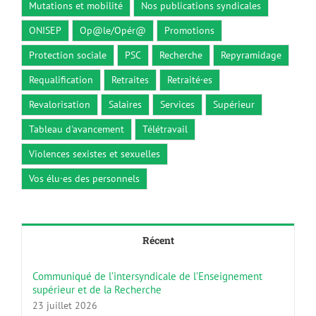
Mutations et mobilité
Nos publications syndicales
ONISEP
Op@le/Opér@
Promotions
Protection sociale
PSC
Recherche
Repyramidage
Requalification
Retraites
Retraité·es
Revalorisation
Salaires
Services
Supérieur
Tableau d'avancement
Télétravail
Violences sexistes et sexuelles
Vos élu·es des personnels
Récent
Communiqué de l’intersyndicale de l’Enseignement
supérieur et de la Recherche
23 juillet 2026