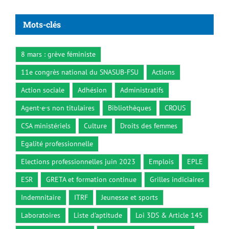
Mots-clés
8 mars : grève féministe
11e congrès national du SNASUB-FSU
Actions
Action sociale
Adhésion
Administratifs
Agent·e·s non titulaires
Bibliothèques
CROUS
CSA ministériels
Culture
Droits des femmes
Egalité professionnelle
Elections professionnelles juin 2023
Emplois
EPLE
ESR
GRETA et formation continue
Grilles indiciaires
Indemnitaire
ITRF
Jeunesse et sports
Laboratoires
Liste d'aptitude
Loi 3DS & Article 145