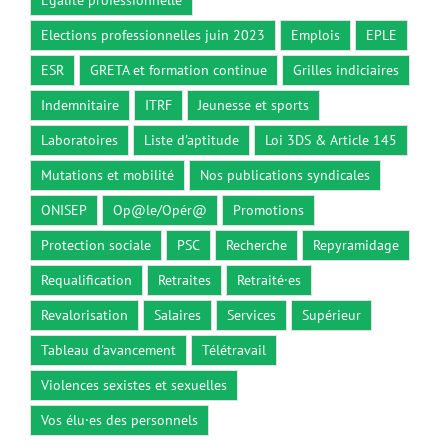
Elections professionnelles juin 2023
Emplois
EPLE
ESR
GRETA et formation continue
Grilles indiciaires
Indemnitaire
ITRF
Jeunesse et sports
Laboratoires
Liste d'aptitude
Loi 3DS & Article 145
Mutations et mobilité
Nos publications syndicales
ONISEP
Op@le/Opér@
Promotions
Protection sociale
PSC
Recherche
Repyramidage
Requalification
Retraites
Retraité·es
Revalorisation
Salaires
Services
Supérieur
Tableau d'avancement
Télétravail
Violences sexistes et sexuelles
Vos élu·es des personnels