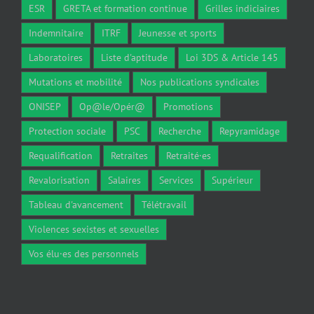
ESR
GRETA et formation continue
Grilles indiciaires
Indemnitaire
ITRF
Jeunesse et sports
Laboratoires
Liste d'aptitude
Loi 3DS & Article 145
Mutations et mobilité
Nos publications syndicales
ONISEP
Op@le/Opér@
Promotions
Protection sociale
PSC
Recherche
Repyramidage
Requalification
Retraites
Retraité·es
Revalorisation
Salaires
Services
Supérieur
Tableau d'avancement
Télétravail
Violences sexistes et sexuelles
Vos élu·es des personnels