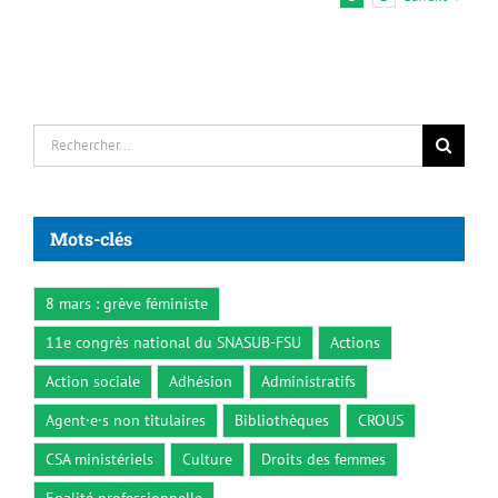
Rechercher:
Mots-clés
8 mars : grève féministe
11e congrès national du SNASUB-FSU
Actions
Action sociale
Adhésion
Administratifs
Agent·e·s non titulaires
Bibliothèques
CROUS
CSA ministériels
Culture
Droits des femmes
Egalité professionnelle