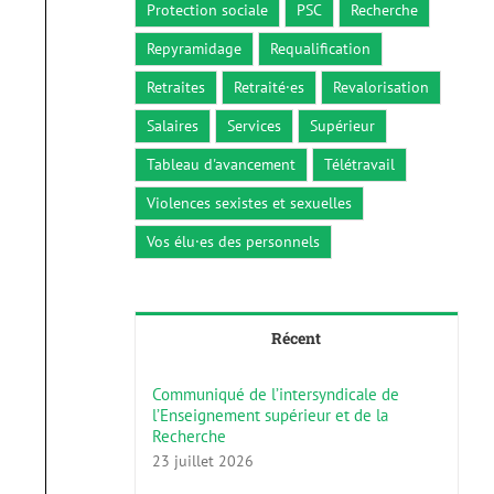
Protection sociale
PSC
Recherche
Repyramidage
Requalification
Retraites
Retraité·es
Revalorisation
Salaires
Services
Supérieur
Tableau d'avancement
Télétravail
Violences sexistes et sexuelles
Vos élu·es des personnels
Récent
Communiqué de l’intersyndicale de
l’Enseignement supérieur et de la
Recherche
23 juillet 2026