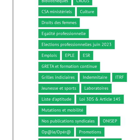
Bibliothèques
CROUS
CSA ministériels
Culture
Droits des femmes
Egalité professionnelle
Elections professionnelles juin 2023
Emplois
EPLE
ESR
GRETA et formation continue
Grilles indiciaires
Indemnitaire
ITRF
Jeunesse et sports
Laboratoires
Liste d'aptitude
Loi 3DS & Article 145
Mutations et mobilité
Nos publications syndicales
ONISEP
Op@le/Opér@
Promotions