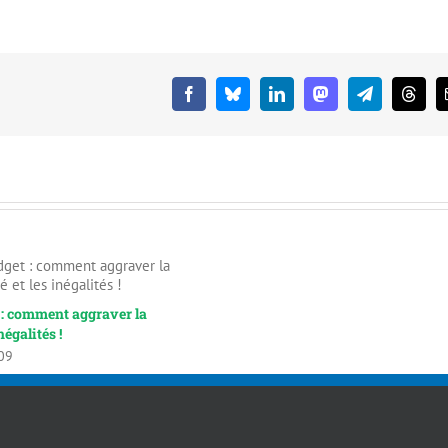
Facebook
Bluesky
LinkedIn
Mastodon
Telegram
Threa
 : comment aggraver la
négalités !
09