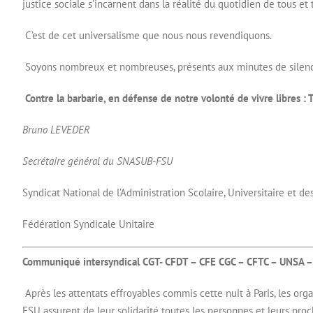
justice sociale s’incarnent dans la réalité du quotidien de tous et 
C’est de cet universalisme que nous nous revendiquons.
Soyons nombreux et nombreuses, présents aux minutes de silen
Contre la barbarie, en défense de notre volonté de vivre libre
Bruno LEVEDER
Secrétaire général du SNASUB-FSU
Syndicat National de l’Administration Scolaire, Universitaire et d
Fédération Syndicale Unitaire
Communiqué intersyndical CGT- CFDT – CFE CGC – CFTC – UNSA – 
Après les attentats effroyables commis cette nuit à Paris, les or
FSU assurent de leur solidarité toutes les personnes et leurs proc