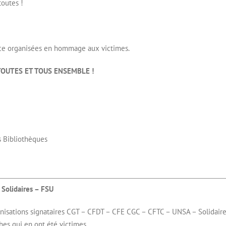
toutes !
ce organisées en hommage aux victimes.
s : TOUTES ET TOUS ENSEMBLE !
es Bibliothèques
Solidaires – FSU
ganisations signataires CGT – CFDT – CFE CGC – CFTC – UNSA – Solidaire
hes qui en ont été victimes.