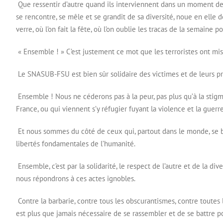
Que ressentir d’autre quand ils interviennent dans un moment de l
se rencontre, se mêle et se grandit de sa diversité, noue en elle
verre, où l’on fait la fête, où l’on oublie les tracas de la semaine
« Ensemble ! » C’est justement ce mot que les terroristes ont mis
Le SNASUB-FSU est bien sûr solidaire des victimes et de leurs pro
Ensemble ! Nous ne céderons pas à la peur, pas plus qu’à la stig
France, ou qui viennent s’y réfugier fuyant la violence et la guerr
Et nous sommes du côté de ceux qui, partout dans le monde, se bat
libertés fondamentales de l’humanité.
Ensemble, c’est par la solidarité, le respect de l’autre et de la div
nous répondrons à ces actes ignobles.
Contre la barbarie, contre tous les obscurantismes, contre toutes le
est plus que jamais nécessaire de se rassembler et de se battre pour