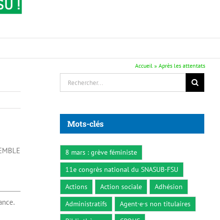
Accueil
»
Après les attentats
Rechercher:
Mots-clés
NSEMBLE
8 mars : grève féministe
11e congrès national du SNASUB-FSU
Actions
Action sociale
Adhésion
ance.
Administratifs
Agent·e·s non titulaires