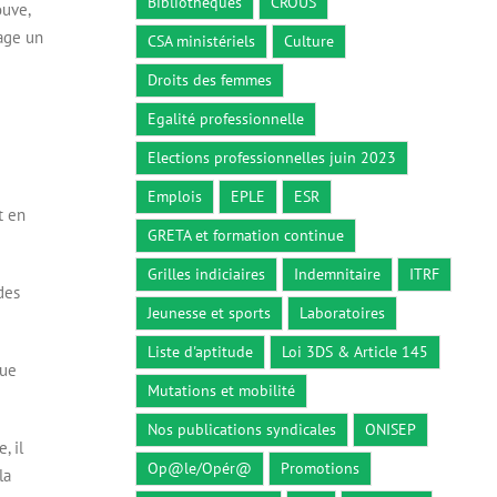
Bibliothèques
CROUS
ouve,
tage un
CSA ministériels
Culture
Droits des femmes
Egalité professionnelle
Elections professionnelles juin 2023
Emplois
EPLE
ESR
t en
GRETA et formation continue
Grilles indiciaires
Indemnitaire
ITRF
des
Jeunesse et sports
Laboratoires
Liste d'aptitude
Loi 3DS & Article 145
que
Mutations et mobilité
Nos publications syndicales
ONISEP
, il
Op@le/Opér@
Promotions
la