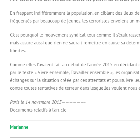
En frappant indifféremment la population, en ciblant des lieux de 
fréquentés par beaucoup de jeunes, les terroristes envoient un mess
C’est pourquoi le mouvement syndical, tout comme il s’était rass
mais assure aussi que rien ne saurait remettre en cause sa détermi
libertés.
Comme elles l’avaient fait au début de l’année 2015 en décidant de
par le texte « Vivre ensemble, Travailler ensemble », les organis
échanges sur la situation créée par ces attentats et poursuivre leur
contre toutes tentatives de terreur dans lesquelles veulent nous e
Paris le 14 novembre 2015
——————-
Documents relatifs à l’article
Marianne