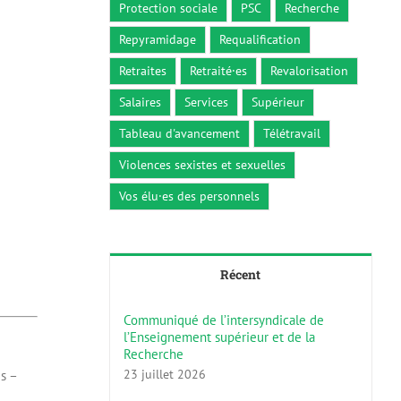
Protection sociale
PSC
Recherche
Repyramidage
Requalification
Retraites
Retraité·es
Revalorisation
Salaires
Services
Supérieur
Tableau d'avancement
Télétravail
Violences sexistes et sexuelles
Vos élu·es des personnels
Récent
Communiqué de l’intersyndicale de
l’Enseignement supérieur et de la
Recherche
23 juillet 2026
s –