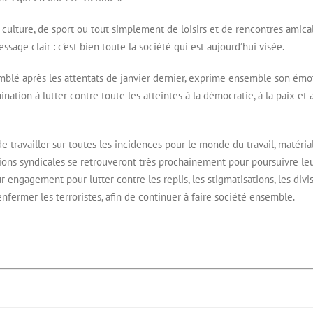
culture, de sport ou tout simplement de loisirs et de rencontres amical
age clair : c’est bien toute la société qui est aujourd’hui visée.
emblé après les attentats de janvier dernier, exprime ensemble son émo
nation à lutter contre toute les atteintes à la démocratie, à la paix et 
 travailler sur toutes les incidences pour le monde du travail, matéria
ations syndicales se retrouveront très prochainement pour poursuivre le
 engagement pour lutter contre les replis, les stigmatisations, les divis
nfermer les terroristes, afin de continuer à faire société ensemble.