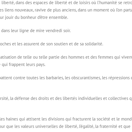
iberté, dans des espaces de liberté et de loisirs où l’humanité se retr
 des liens nouveaux, ravive de plus anciens, dans un moment où l’on par
 pour jouir du bonheur d’être ensemble.
 dans leur ligne de mire vendredi soir.
ches et les assurent de son soutien et de sa solidarité.
matisation de telle ou telle partie des hommes et des femmes qui viven
e qui frappent leurs pays.
tent contre toutes les barbaries, les obscurantismes, les répressions 
ersité, la défense des droits et des libertés individuelles et collectives 
s haines qui attisent les divisions qui fracturent la société et le monde
 que les valeurs universelles de liberté, l’égalité, la fraternité et que 