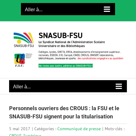
Passer
Aller à...
au
contenu
Aller à...
Personnels ouvriers des CROUS : la FSU et le
SNASUB-FSU signent pour la titularisation
5 mai 2017
|
Catégories :
Communiqué de presse
|
Mots-clés :
CROUS
,
Supérieur