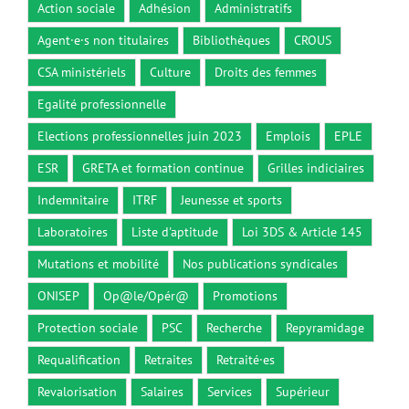
Action sociale
Adhésion
Administratifs
Agent·e·s non titulaires
Bibliothèques
CROUS
CSA ministériels
Culture
Droits des femmes
Egalité professionnelle
Elections professionnelles juin 2023
Emplois
EPLE
ESR
GRETA et formation continue
Grilles indiciaires
Indemnitaire
ITRF
Jeunesse et sports
Laboratoires
Liste d'aptitude
Loi 3DS & Article 145
Mutations et mobilité
Nos publications syndicales
ONISEP
Op@le/Opér@
Promotions
Protection sociale
PSC
Recherche
Repyramidage
Requalification
Retraites
Retraité·es
Revalorisation
Salaires
Services
Supérieur