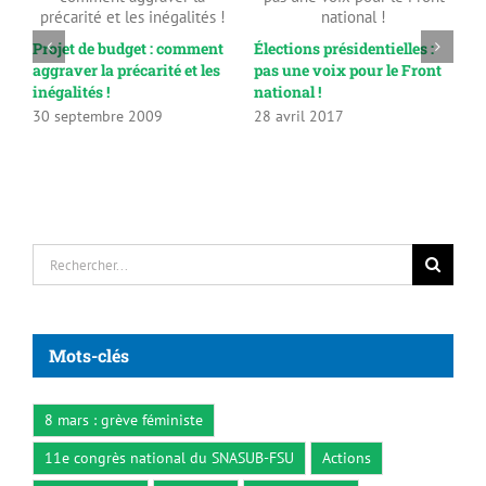
A
1
Projet de budget : comment
Élections présidentielles :
aggraver la précarité et les
pas une voix pour le Front
inégalités !
national !
30 septembre 2009
28 avril 2017
Rechercher:
Mots-clés
8 mars : grève féministe
11e congrès national du SNASUB-FSU
Actions