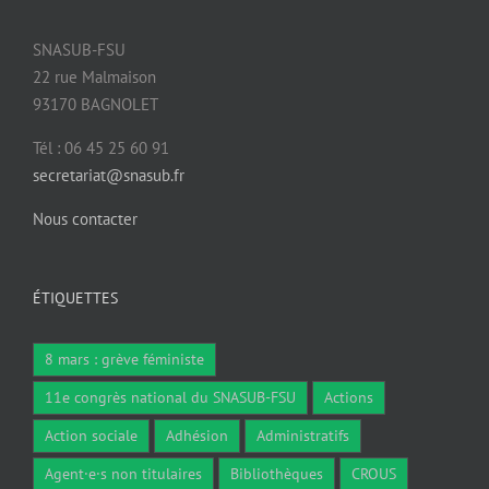
SNASUB-FSU
22 rue Malmaison
93170 BAGNOLET
Tél : 06 45 25 60 91
secretariat@snasub.fr
Nous contacter
ÉTIQUETTES
8 mars : grève féministe
11e congrès national du SNASUB-FSU
Actions
Action sociale
Adhésion
Administratifs
Agent·e·s non titulaires
Bibliothèques
CROUS