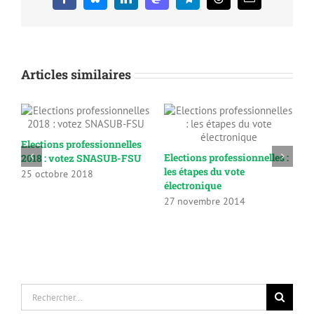
Facebook
Bluesky
LinkedIn
Mastodon
Telegram
Threads
Email
Articles similaires
Elections professionnelles
R
Elections professionnelles :
2018 : votez SNASUB-FSU
C
les étapes du vote
2
25 octobre 2018
électronique
7
27 novembre 2014
Rechercher: