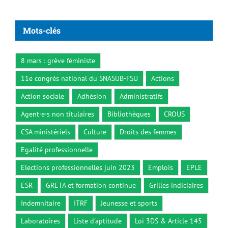
Mots-clés
8 mars : grève féministe
11e congrès national du SNASUB-FSU
Actions
Action sociale
Adhésion
Administratifs
Agent·e·s non titulaires
Bibliothèques
CROUS
CSA ministériels
Culture
Droits des femmes
Egalité professionnelle
Elections professionnelles juin 2023
Emplois
EPLE
ESR
GRETA et formation continue
Grilles indiciaires
Indemnitaire
ITRF
Jeunesse et sports
Laboratoires
Liste d'aptitude
Loi 3DS & Article 145