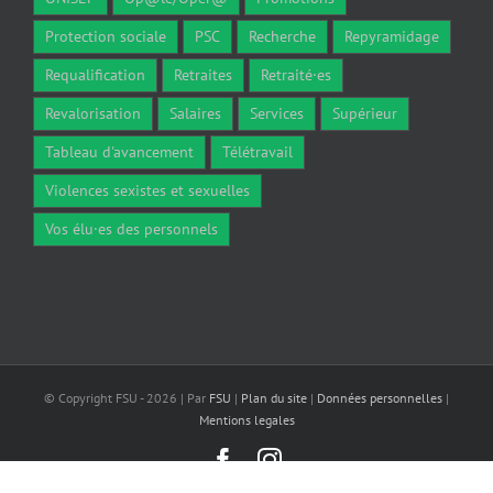
Protection sociale
PSC
Recherche
Repyramidage
Requalification
Retraites
Retraité·es
Revalorisation
Salaires
Services
Supérieur
Tableau d'avancement
Télétravail
Violences sexistes et sexuelles
Vos élu·es des personnels
© Copyright FSU -
2026 | Par
FSU
|
Plan du site
|
Données personnelles
|
Mentions legales
Facebook
Instagram