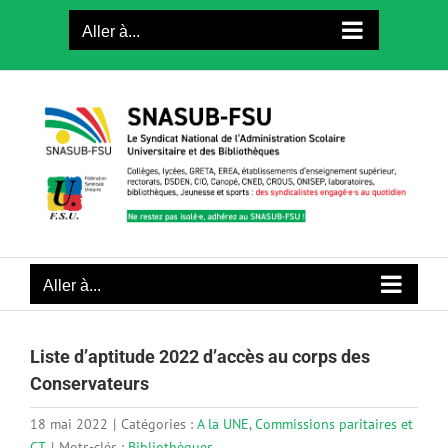
Passer
Aller à...
au
contenu
Aller à...
Liste d’aptitude 2022 d’accès au corps des
Conservateurs
18 mai 2022
|
Catégories :
A la UNE
,
Commissions paritaires et
CT
|
Mots-clés :
Bibliothèques