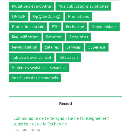
Mutations et mobilité
Nos publications syndicales
ONISEP
Op@le/Opér@
Promotions
Protection sociale
PSC
Recherche
Repyramidage
Requalification
Retraites
Retraité·es
Revalorisation
Salaires
Services
Supérieur
Tableau d'avancement
Télétravail
Violences sexistes et sexuelles
Vos élu·es des personnels
Récent
Communiqué de l’intersyndicale de l’Enseignement
supérieur et de la Recherche
23 juillet 2026