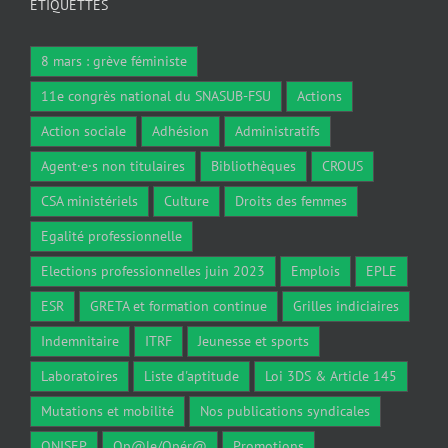
ÉTIQUETTES
8 mars : grève féministe
11e congrès national du SNASUB-FSU
Actions
Action sociale
Adhésion
Administratifs
Agent·e·s non titulaires
Bibliothèques
CROUS
CSA ministériels
Culture
Droits des femmes
Egalité professionnelle
Elections professionnelles juin 2023
Emplois
EPLE
ESR
GRETA et formation continue
Grilles indiciaires
Indemnitaire
ITRF
Jeunesse et sports
Laboratoires
Liste d'aptitude
Loi 3DS & Article 145
Mutations et mobilité
Nos publications syndicales
ONISEP
Op@le/Opér@
Promotions