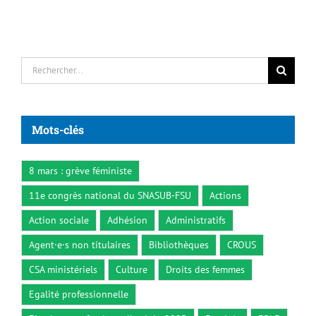
Rechercher:
Mots-clés
8 mars : grève féministe
11e congrès national du SNASUB-FSU
Actions
Action sociale
Adhésion
Administratifs
Agent·e·s non titulaires
Bibliothèques
CROUS
CSA ministériels
Culture
Droits des femmes
Egalité professionnelle