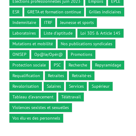
Elections professionnelles juin 2023
Emplois
EPLE
ESR
GRETA et formation continue
Grilles indiciaires
Indemnitaire
ITRF
Jeunesse et sports
Laboratoires
Liste d'aptitude
Loi 3DS & Article 145
Mutations et mobilité
Nos publications syndicales
ONISEP
Op@le/Opér@
Promotions
Protection sociale
PSC
Recherche
Repyramidage
Requalification
Retraites
Retraité·es
Revalorisation
Salaires
Services
Supérieur
Tableau d'avancement
Télétravail
Violences sexistes et sexuelles
Vos élu·es des personnels