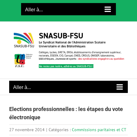
Passer
Aller à...
au
contenu
Aller à...
Elections professionnelles : les étapes du vote
électronique
27 novembre 2014
|
Catégories :
Commissions paritaires et CT