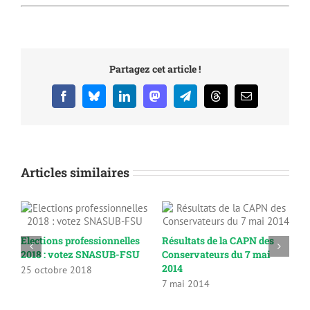
Partagez cet article !
Facebook
Bluesky
LinkedIn
Mastodon
Telegram
Threads
Email
Articles similaires
Elections professionnelles
Résultats de la CAPN des
M
2018 : votez SNASUB-FSU
Conservateurs du 7 mai
l
2014
25 octobre 2018
C
7 mai 2014
1