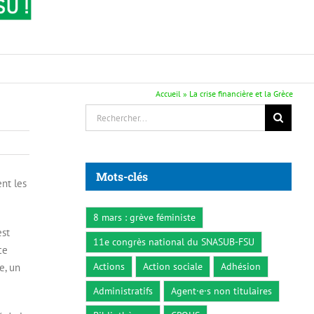
Accueil
»
La crise financière et la Grèce
Rechercher:
Mots-clés
ent les
8 mars : grève féministe
est
11e congrès national du SNASUB-FSU
ce
Actions
Action sociale
Adhésion
e, un
Administratifs
Agent·e·s non titulaires