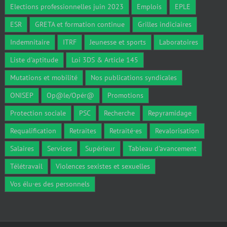
Elections professionnelles juin 2023
Emplois
EPLE
ESR
GRETA et formation continue
Grilles indiciaires
Indemnitaire
ITRF
Jeunesse et sports
Laboratoires
Liste d'aptitude
Loi 3DS & Article 145
Mutations et mobilité
Nos publications syndicales
ONISEP
Op@le/Opér@
Promotions
Protection sociale
PSC
Recherche
Repyramidage
Requalification
Retraites
Retraité·es
Revalorisation
Salaires
Services
Supérieur
Tableau d'avancement
Télétravail
Violences sexistes et sexuelles
Vos élu·es des personnels