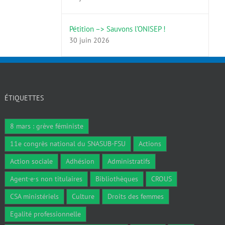
Pétition –> Sauvons l’ONISEP !
30 juin 2026
ÉTIQUETTES
8 mars : grève féministe
11e congrès national du SNASUB-FSU
Actions
Action sociale
Adhésion
Administratifs
Agent·e·s non titulaires
Bibliothèques
CROUS
CSA ministériels
Culture
Droits des femmes
Egalité professionnelle