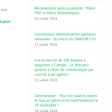
Reclassement après promotion : filière
ITRF et filière Bibliothèques
Après les attentats
20 juillet 2026
ix pour
Projet de b
16 novembre 2015
précarité et 
30 septemb
Commissions administratives paritaires
nationales : les élu·es du SNASUB-FSU
17 juillet 2026
A la recherche de 100 emplois à
supprimer à Canopé… Le directeur
général a choisi de communiquer par
courriel à ses agents !
15 juillet 2026
Communiqué – Pour nos salaires, toutes
et tous en grève et en manifestations le
29 septembre !
10 juillet 2026