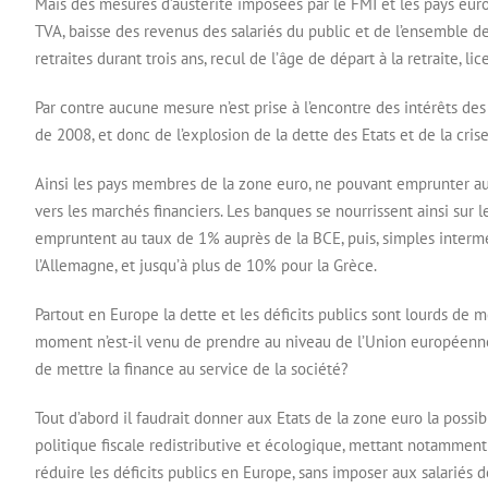
Mais des mesures d’austérité imposées par le FMI et les pays eur
TVA, baisse des revenus des salariés du public et de l’ensemble d
retraites durant trois ans, recul de l’âge de départ à la retraite, lic
Par contre aucune mesure n’est prise à l’encontre des intérêts des 
de 2008, et donc de l’explosion de la dette des Etats et de la crise
Ainsi les pays membres de la zone euro, ne pouvant emprunter au
vers les marchés financiers. Les banques se nourrissent ainsi sur 
empruntent au taux de 1% auprès de la BCE, puis, simples interméd
l’Allemagne, et jusqu’à plus de 10% pour la Grèce.
Partout en Europe la dette et les déficits publics sont lourds de me
moment n’est-il venu de prendre au niveau de l’Union européenne 
de mettre la finance au service de la société?
Tout d’abord il faudrait donner aux Etats de la zone euro la possi
politique fiscale redistributive et écologique, mettant notamment h
réduire les déficits publics en Europe, sans imposer aux salariés de