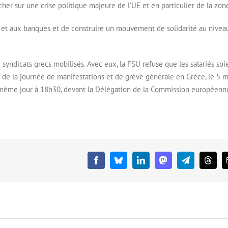
her sur une crise politique majeure de l’UE et en particulier de la zon
és et aux banques et de construire un mouvement de solidarité au nivea
syndicats grecs mobilisés. Avec eux, la FSU refuse que les salariés soi
on de la journée de manifestations et de grève générale en Grèce, le 5 m
e même jour à 18h30, devant la Délégation de la Commission européenn
Facebook
Bluesky
LinkedIn
Mastodon
Telegram
Threa