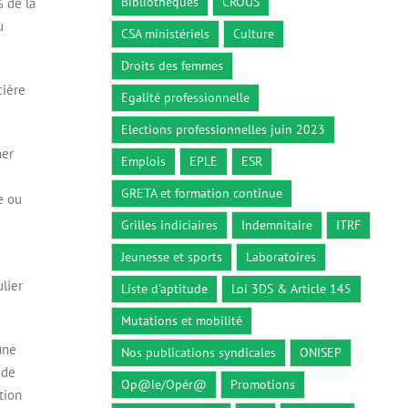
Bibliothèques
CROUS
% de la
u
CSA ministériels
Culture
Droits des femmes
cière
Egalité professionnelle
Elections professionnelles juin 2023
ner
Emplois
EPLE
ESR
GRETA et formation continue
e ou
Grilles indiciaires
Indemnitaire
ITRF
Jeunesse et sports
Laboratoires
lier
Liste d'aptitude
Loi 3DS & Article 145
Mutations et mobilité
une
Nos publications syndicales
ONISEP
 de
Op@le/Opér@
Promotions
tion