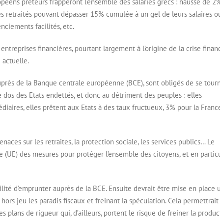
opéens prêteurs frapperont l’ensemble des salariés grecs : hausse de 2
es retraités pouvant dépasser 15% cumulée à un gel de leurs salaires o
enciements facilités, etc.
entreprises financières, pourtant largement à l’origine de la crise finan
 actuelle.
près de la Banque centrale européenne (BCE), sont obligés de se tour
le dos des Etats endettés, et donc au détriment des peuples : elles
iaires, elles prêtent aux Etats à des taux fructueux, 3% pour la Franc
naces sur les retraites, la protection sociale, les services publics… Le
(UE) des mesures pour protéger l’ensemble des citoyens, et en particu
bilité d’emprunter auprès de la BCE. Ensuite devrait être mise en place 
ors jeu les paradis fiscaux et freinant la spéculation. Cela permettrait
s plans de rigueur qui, d’ailleurs, portent le risque de freiner la produc