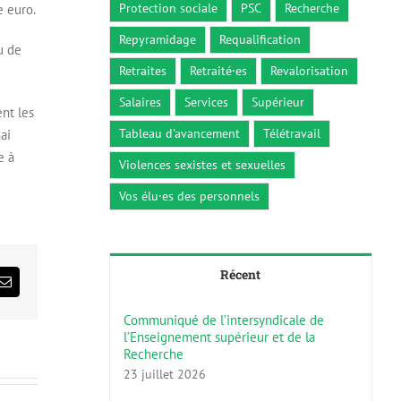
Protection sociale
PSC
Recherche
e euro.
Repyramidage
Requalification
u de
Retraites
Retraité·es
Revalorisation
Salaires
Services
Supérieur
ent les
Tableau d'avancement
Télétravail
ai
e à
Violences sexistes et sexuelles
Vos élu·es des personnels
Récent
ds
Email
Communiqué de l’intersyndicale de
l’Enseignement supérieur et de la
Recherche
23 juillet 2026