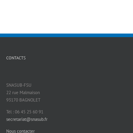
CONTACTS
SNASUB-FSU
22 rue Malmaison
93170 BAGNOLET
Tél : 06 45 25 60 91
secretariat@snasub.fr
Nous contacter