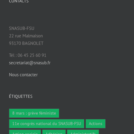
CONTACTS
SNASUB-FSU
22 rue Malmaison
93170 BAGNOLET
Tél : 06 45 25 60 91
secretariat@snasub.fr
Nous contacter
ÉTIQUETTES
8 mars : grève féministe
11e congrès national du SNASUB-FSU
Actions
Action sociale
Adhésion
Administratifs