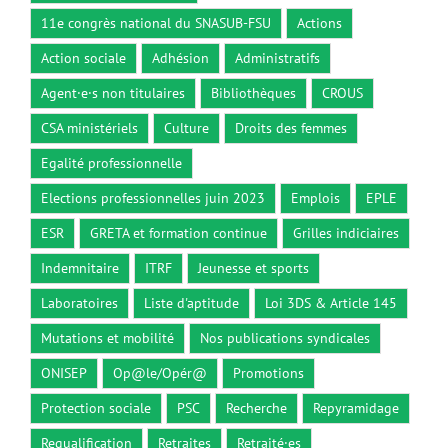
11e congrès national du SNASUB-FSU
Actions
Action sociale
Adhésion
Administratifs
Agent·e·s non titulaires
Bibliothèques
CROUS
CSA ministériels
Culture
Droits des femmes
Egalité professionnelle
Elections professionnelles juin 2023
Emplois
EPLE
ESR
GRETA et formation continue
Grilles indiciaires
Indemnitaire
ITRF
Jeunesse et sports
Laboratoires
Liste d'aptitude
Loi 3DS & Article 145
Mutations et mobilité
Nos publications syndicales
ONISEP
Op@le/Opér@
Promotions
Protection sociale
PSC
Recherche
Repyramidage
Requalification
Retraites
Retraité·es