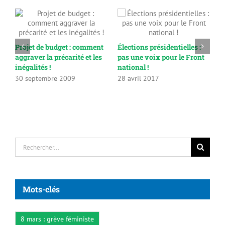
Ap
16
Projet de budget : comment
Élections présidentielles :
aggraver la précarité et les
pas une voix pour le Front
inégalités !
national !
30 septembre 2009
28 avril 2017
Rechercher:
Mots-clés
8 mars : grève féministe