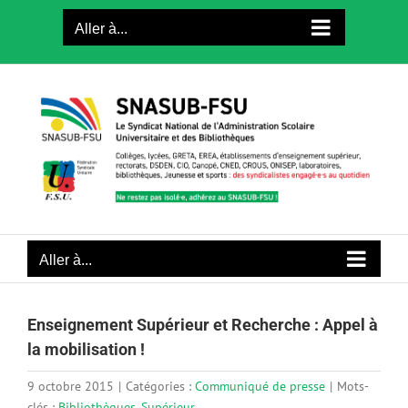
Passer
Aller à...
au
contenu
Aller à...
Enseignement Supérieur et Recherche : Appel à
la mobilisation !
9 octobre 2015
|
Catégories :
Communiqué de presse
|
Mots-
clés :
Bibliothèques
,
Supérieur