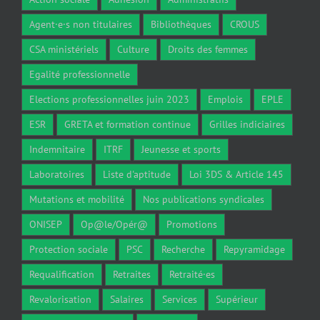
Agent·e·s non titulaires
Bibliothèques
CROUS
CSA ministériels
Culture
Droits des femmes
Egalité professionnelle
Elections professionnelles juin 2023
Emplois
EPLE
ESR
GRETA et formation continue
Grilles indiciaires
Indemnitaire
ITRF
Jeunesse et sports
Laboratoires
Liste d'aptitude
Loi 3DS & Article 145
Mutations et mobilité
Nos publications syndicales
ONISEP
Op@le/Opér@
Promotions
Protection sociale
PSC
Recherche
Repyramidage
Requalification
Retraites
Retraité·es
Revalorisation
Salaires
Services
Supérieur