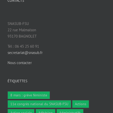
CONTACTS
SNASUB-FSU
22 rue Malmaison
93170 BAGNOLET
Tél : 06 45 25 60 91
secretariat@snasub.fr
Nous contacter
ÉTIQUETTES
8 mars : grève féministe
11e congrès national du SNASUB-FSU
Actions
Action sociale
Adhésion
Administratifs