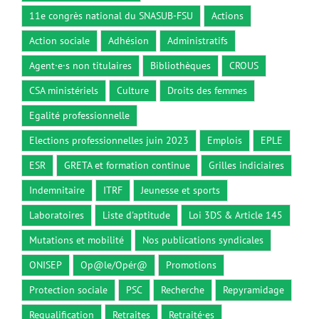
11e congrès national du SNASUB-FSU
Actions
Action sociale
Adhésion
Administratifs
Agent·e·s non titulaires
Bibliothèques
CROUS
CSA ministériels
Culture
Droits des femmes
Egalité professionnelle
Elections professionnelles juin 2023
Emplois
EPLE
ESR
GRETA et formation continue
Grilles indiciaires
Indemnitaire
ITRF
Jeunesse et sports
Laboratoires
Liste d'aptitude
Loi 3DS & Article 145
Mutations et mobilité
Nos publications syndicales
ONISEP
Op@le/Opér@
Promotions
Protection sociale
PSC
Recherche
Repyramidage
Requalification
Retraites
Retraité·es