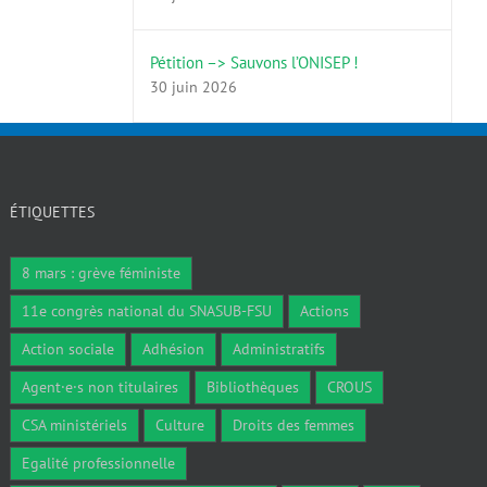
Pétition –> Sauvons l’ONISEP !
30 juin 2026
ÉTIQUETTES
8 mars : grève féministe
11e congrès national du SNASUB-FSU
Actions
Action sociale
Adhésion
Administratifs
Agent·e·s non titulaires
Bibliothèques
CROUS
CSA ministériels
Culture
Droits des femmes
Egalité professionnelle