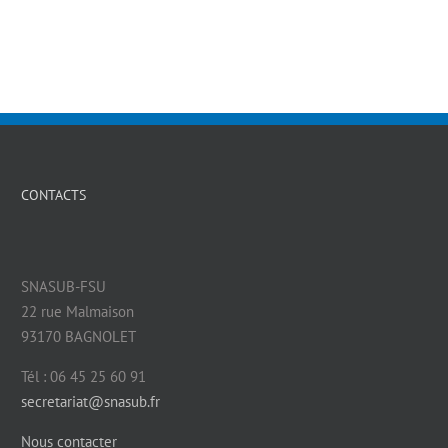
CONTACTS
SNASUB-FSU
22 rue Malmaison
93170 BAGNOLET
Tél : 06 45 25 60 91
secretariat@snasub.fr
Nous contacter