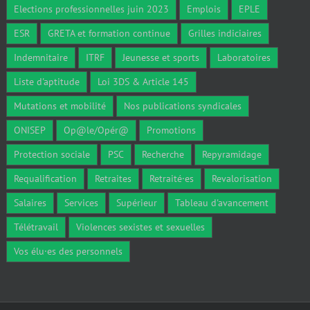
Elections professionnelles juin 2023
Emplois
EPLE
ESR
GRETA et formation continue
Grilles indiciaires
Indemnitaire
ITRF
Jeunesse et sports
Laboratoires
Liste d'aptitude
Loi 3DS & Article 145
Mutations et mobilité
Nos publications syndicales
ONISEP
Op@le/Opér@
Promotions
Protection sociale
PSC
Recherche
Repyramidage
Requalification
Retraites
Retraité·es
Revalorisation
Salaires
Services
Supérieur
Tableau d'avancement
Télétravail
Violences sexistes et sexuelles
Vos élu·es des personnels