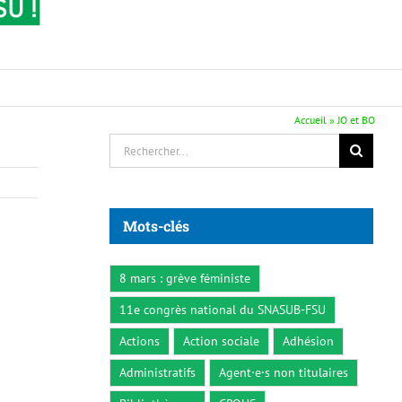
Accueil
»
JO et BO
Rechercher:
Mots-clés
8 mars : grève féministe
11e congrès national du SNASUB-FSU
Actions
Action sociale
Adhésion
Administratifs
Agent·e·s non titulaires