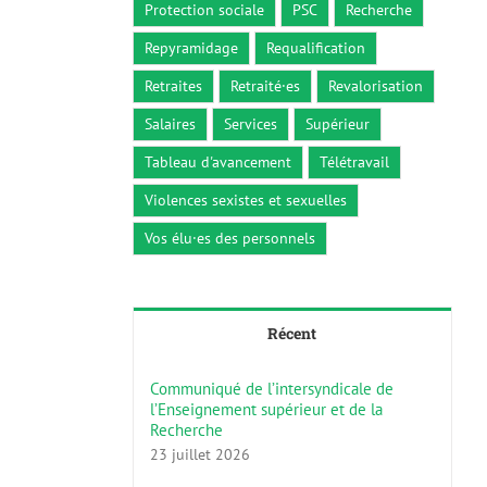
Protection sociale
PSC
Recherche
Repyramidage
Requalification
Retraites
Retraité·es
Revalorisation
Salaires
Services
Supérieur
Tableau d'avancement
Télétravail
Violences sexistes et sexuelles
Vos élu·es des personnels
Récent
Communiqué de l’intersyndicale de
l’Enseignement supérieur et de la
Recherche
23 juillet 2026