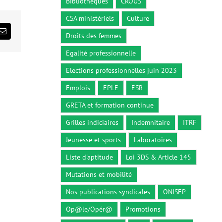
Bibliothèques
CROUS
CSA ministériels
Culture
ds
Email
Droits des femmes
Egalité professionnelle
Elections professionnelles juin 2023
Emplois
EPLE
ESR
GRETA et formation continue
Grilles indiciaires
Indemnitaire
ITRF
Jeunesse et sports
Laboratoires
Liste d'aptitude
Loi 3DS & Article 145
Mutations et mobilité
Nos publications syndicales
ONISEP
Op@le/Opér@
Promotions