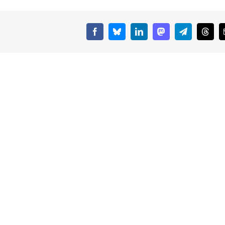
Facebook
Bluesky
LinkedIn
Mastodon
Telegram
Threa