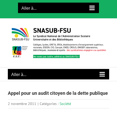
Passer
Aller à...
au
contenu
Aller à...
Appel pour un audit citoyen de la dette publique
2 novembre 2011
|
Catégories :
Société