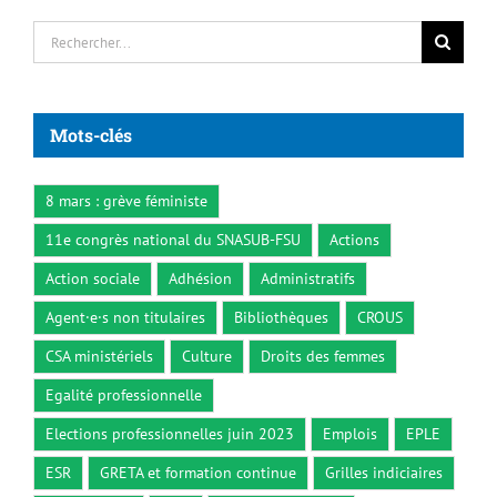
Rechercher:
Mots-clés
8 mars : grève féministe
11e congrès national du SNASUB-FSU
Actions
Action sociale
Adhésion
Administratifs
Agent·e·s non titulaires
Bibliothèques
CROUS
CSA ministériels
Culture
Droits des femmes
Egalité professionnelle
Elections professionnelles juin 2023
Emplois
EPLE
ESR
GRETA et formation continue
Grilles indiciaires