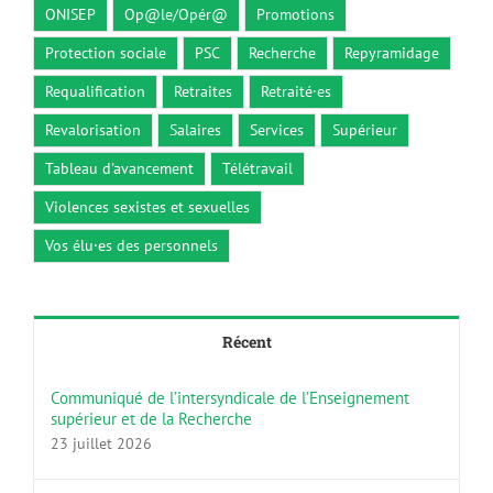
ONISEP
Op@le/Opér@
Promotions
Protection sociale
PSC
Recherche
Repyramidage
Requalification
Retraites
Retraité·es
Revalorisation
Salaires
Services
Supérieur
Tableau d'avancement
Télétravail
Violences sexistes et sexuelles
Vos élu·es des personnels
Récent
Communiqué de l’intersyndicale de l’Enseignement
supérieur et de la Recherche
23 juillet 2026