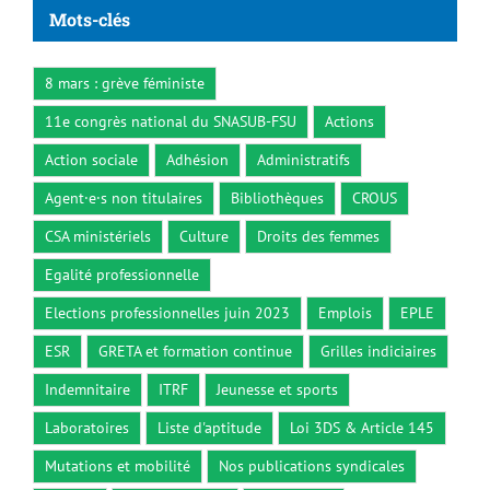
Mots-clés
8 mars : grève féministe
11e congrès national du SNASUB-FSU
Actions
Action sociale
Adhésion
Administratifs
Agent·e·s non titulaires
Bibliothèques
CROUS
CSA ministériels
Culture
Droits des femmes
Egalité professionnelle
Elections professionnelles juin 2023
Emplois
EPLE
ESR
GRETA et formation continue
Grilles indiciaires
Indemnitaire
ITRF
Jeunesse et sports
Laboratoires
Liste d'aptitude
Loi 3DS & Article 145
Mutations et mobilité
Nos publications syndicales