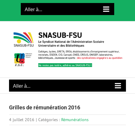
Passer
Aller à...
au
contenu
Aller à...
Grilles de rémunération 2016
4 juillet 2016
|
Catégories :
Rémunérations