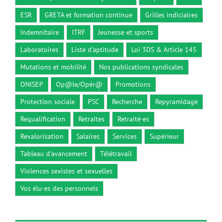
ESR
GRETA et formation continue
Grilles indiciaires
Indemnitaire
ITRF
Jeunesse et sports
Laboratoires
Liste d'aptitude
Loi 3DS & Article 145
Mutations et mobilité
Nos publications syndicales
ONISEP
Op@le/Opér@
Promotions
Protection sociale
PSC
Recherche
Repyramidage
Requalification
Retraites
Retraité·es
Revalorisation
Salaires
Services
Supérieur
Tableau d'avancement
Télétravail
Violences sexistes et sexuelles
Vos élu·es des personnels