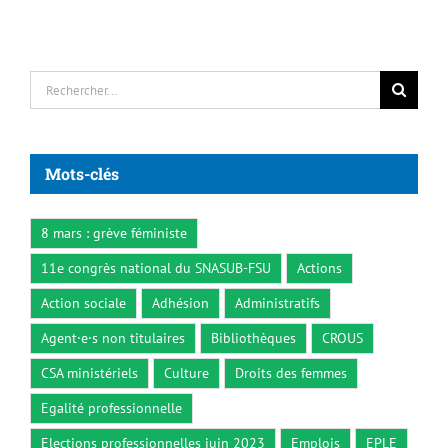
Rechercher:
Mots-clés
8 mars : grève féministe
11e congrès national du SNASUB-FSU
Actions
Action sociale
Adhésion
Administratifs
Agent·e·s non titulaires
Bibliothèques
CROUS
CSA ministériels
Culture
Droits des femmes
Egalité professionnelle
Elections professionnelles juin 2023
Emplois
EPLE