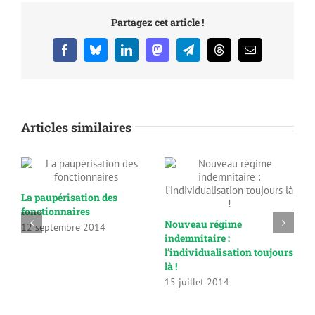
Partagez cet article !
Facebook
Bluesky
LinkedIn
Mastodon
Telegram
Threads
Email
Articles similaires
r,
La paupérisation des
A
fonctionnaires
Nouveau régime
U
12 septembre 2014
indemnitaire :
e
l’individualisation toujours
2
là !
15 juillet 2014