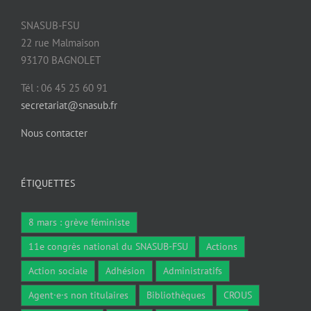
SNASUB-FSU
22 rue Malmaison
93170 BAGNOLET
Tél : 06 45 25 60 91
secretariat@snasub.fr
Nous contacter
ÉTIQUETTES
8 mars : grève féministe
11e congrès national du SNASUB-FSU
Actions
Action sociale
Adhésion
Administratifs
Agent·e·s non titulaires
Bibliothèques
CROUS