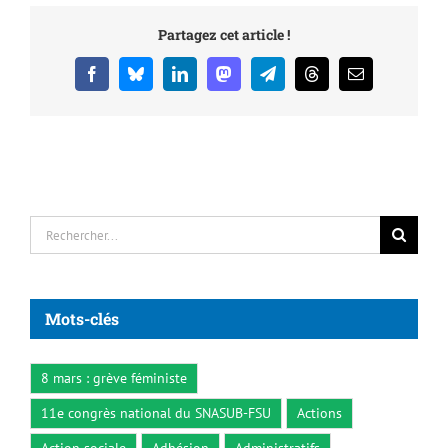
Partagez cet article !
Facebook
Bluesky
LinkedIn
Mastodon
Telegram
Threads
Email
Rechercher:
Mots-clés
8 mars : grève féministe
11e congrès national du SNASUB-FSU
Actions
Action sociale
Adhésion
Administratifs