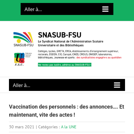
Passer
Aller à...
au
contenu
Aller à...
Vaccination des personnels : des annonces…. Et
maintenant, vite des actes !
30 mars 2021
|
Catégories :
A la UNE