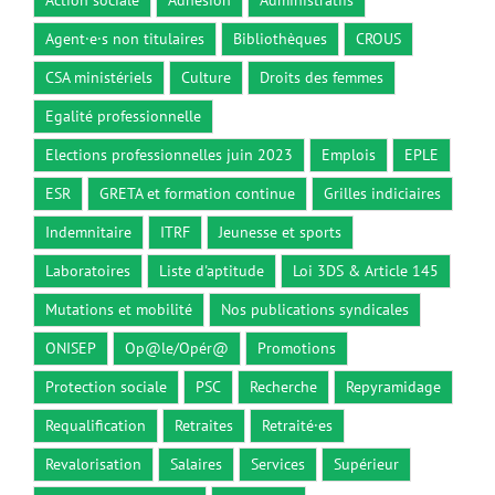
Agent·e·s non titulaires
Bibliothèques
CROUS
CSA ministériels
Culture
Droits des femmes
Egalité professionnelle
Elections professionnelles juin 2023
Emplois
EPLE
ESR
GRETA et formation continue
Grilles indiciaires
Indemnitaire
ITRF
Jeunesse et sports
Laboratoires
Liste d'aptitude
Loi 3DS & Article 145
Mutations et mobilité
Nos publications syndicales
ONISEP
Op@le/Opér@
Promotions
Protection sociale
PSC
Recherche
Repyramidage
Requalification
Retraites
Retraité·es
Revalorisation
Salaires
Services
Supérieur