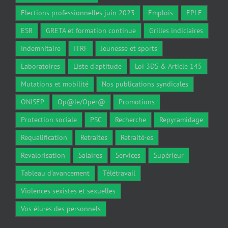
Elections professionnelles juin 2023
Emplois
EPLE
ESR
GRETA et formation continue
Grilles indiciaires
Indemnitaire
ITRF
Jeunesse et sports
Laboratoires
Liste d'aptitude
Loi 3DS & Article 145
Mutations et mobilité
Nos publications syndicales
ONISEP
Op@le/Opér@
Promotions
Protection sociale
PSC
Recherche
Repyramidage
Requalification
Retraites
Retraité·es
Revalorisation
Salaires
Services
Supérieur
Tableau d'avancement
Télétravail
Violences sexistes et sexuelles
Vos élu·es des personnels