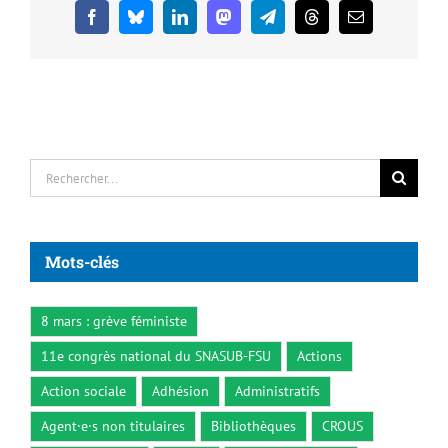
Facebook
Bluesky
LinkedIn
Mastodon
Telegram
Threads
Email
Rechercher:
Mots-clés
8 mars : grève féministe
11e congrès national du SNASUB-FSU
Actions
Action sociale
Adhésion
Administratifs
Agent·e·s non titulaires
Bibliothèques
CROUS