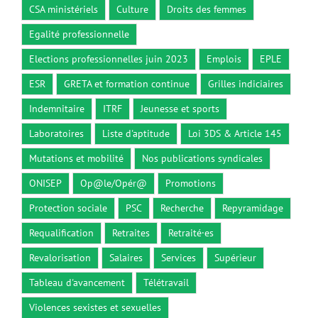
CSA ministériels
Culture
Droits des femmes
Egalité professionnelle
Elections professionnelles juin 2023
Emplois
EPLE
ESR
GRETA et formation continue
Grilles indiciaires
Indemnitaire
ITRF
Jeunesse et sports
Laboratoires
Liste d'aptitude
Loi 3DS & Article 145
Mutations et mobilité
Nos publications syndicales
ONISEP
Op@le/Opér@
Promotions
Protection sociale
PSC
Recherche
Repyramidage
Requalification
Retraites
Retraité·es
Revalorisation
Salaires
Services
Supérieur
Tableau d'avancement
Télétravail
Violences sexistes et sexuelles