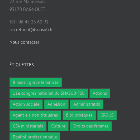
22 rue Malmaison
93170 BAGNOLET
Tél : 06 45 25 60 91
secretariat@snasub.fr
Nous contacter
ÉTIQUETTES
8 mars : grève féministe
11e congrès national du SNASUB-FSU
Actions
Action sociale
Adhésion
Administratifs
Agent·e·s non titulaires
Bibliothèques
CROUS
CSA ministériels
Culture
Droits des femmes
Egalité professionnelle