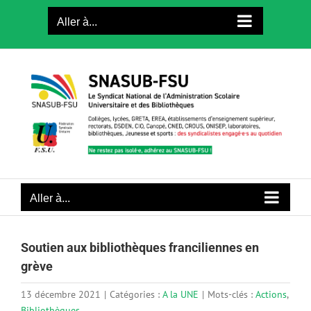
Passer
Aller à...
au
contenu
Aller à...
Soutien aux bibliothèques franciliennes en
grève
13 décembre 2021
|
Catégories :
A la UNE
|
Mots-clés :
Actions
,
Bibliothèques