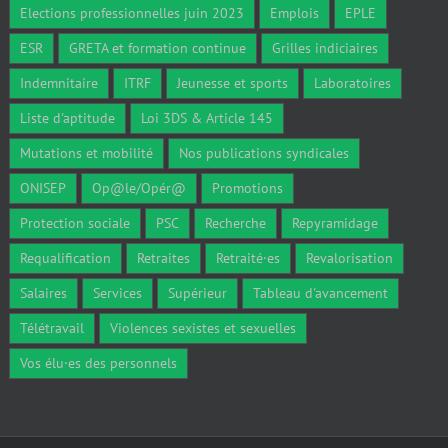
Elections professionnelles juin 2023
Emplois
EPLE
ESR
GRETA et formation continue
Grilles indiciaires
Indemnitaire
ITRF
Jeunesse et sports
Laboratoires
Liste d'aptitude
Loi 3DS & Article 145
Mutations et mobilité
Nos publications syndicales
ONISEP
Op@le/Opér@
Promotions
Protection sociale
PSC
Recherche
Repyramidage
Requalification
Retraites
Retraité·es
Revalorisation
Salaires
Services
Supérieur
Tableau d'avancement
Télétravail
Violences sexistes et sexuelles
Vos élu·es des personnels