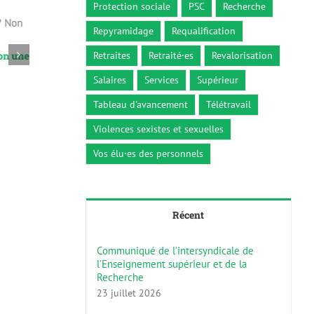
Protection sociale
PSC
Recherche
Repyramidage
Requalification
Retraites
Retraité·es
Revalorisation
Non une
Le 3 octobre, votation de la poste : un grand
Le projet d
succès !
8 avril 2019
Salaires
Services
Supérieur
5 octobre 2009
Tableau d'avancement
Télétravail
Violences sexistes et sexuelles
Vos élu·es des personnels
Récent
Communiqué de l’intersyndicale de
l’Enseignement supérieur et de la
Recherche
23 juillet 2026