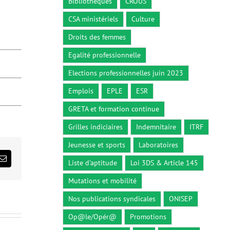
Bibliothèques
CROUS
CSA ministériels
Culture
Droits des femmes
Egalité professionnelle
Elections professionnelles juin 2023
Emplois
EPLE
ESR
GRETA et formation continue
Grilles indiciaires
Indemnitaire
ITRF
Jeunesse et sports
Laboratoires
ds
Email
Liste d'aptitude
Loi 3DS & Article 145
Mutations et mobilité
Nos publications syndicales
ONISEP
Op@le/Opér@
Promotions