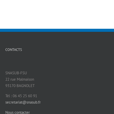
CONTACTS
SNASUB-FSU
22 rue Malmaison
93170 BAGNOLET
Tél : 06 45 25 60 91
secretariat@snasub.fr
Nous contacter