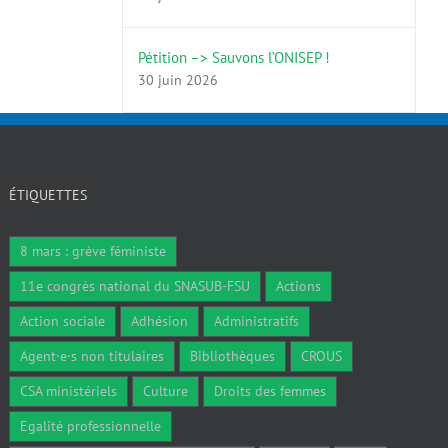
Pétition –> Sauvons l’ONISEP !
30 juin 2026
ÉTIQUETTES
8 mars : grève féministe
11e congrès national du SNASUB-FSU
Actions
Action sociale
Adhésion
Administratifs
Agent·e·s non titulaires
Bibliothèques
CROUS
CSA ministériels
Culture
Droits des femmes
Egalité professionnelle