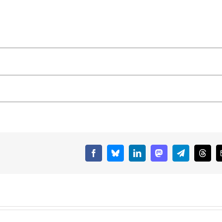
Facebook
Bluesky
LinkedIn
Mastodon
Telegram
Threa