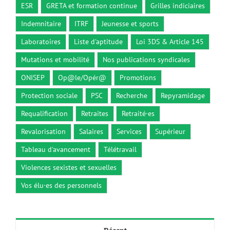
ESR
GRETA et formation continue
Grilles indiciaires
Indemnitaire
ITRF
Jeunesse et sports
Laboratoires
Liste d'aptitude
Loi 3DS & Article 145
Mutations et mobilité
Nos publications syndicales
ONISEP
Op@le/Opér@
Promotions
Protection sociale
PSC
Recherche
Repyramidage
Requalification
Retraites
Retraité·es
Revalorisation
Salaires
Services
Supérieur
Tableau d'avancement
Télétravail
Violences sexistes et sexuelles
Vos élu·es des personnels