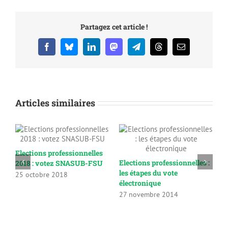
Partagez cet article !
Facebook
Bluesky
LinkedIn
Mastodon
Telegram
Threads
Email
Articles similaires
Elections professionnelles
R
Elections professionnelles :
2018 : votez SNASUB-FSU
C
les étapes du vote
2
25 octobre 2018
électronique
7
27 novembre 2014