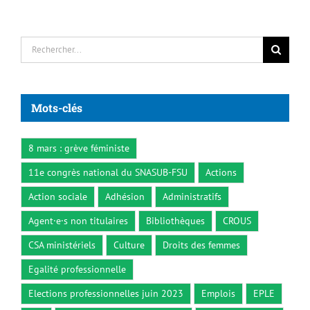
Rechercher:
Mots-clés
8 mars : grève féministe
11e congrès national du SNASUB-FSU
Actions
Action sociale
Adhésion
Administratifs
Agent·e·s non titulaires
Bibliothèques
CROUS
CSA ministériels
Culture
Droits des femmes
Egalité professionnelle
Elections professionnelles juin 2023
Emplois
EPLE