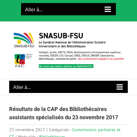
Passer
Aller à...
au
contenu
Aller à...
Résultats de la CAP des Bibliothécaires
assistants spécialisés du 23 novembre 2017
23 novembre 2017
|
Catégories :
Commissions paritaires et
CT
|
Mots-clés :
Bibliothèques