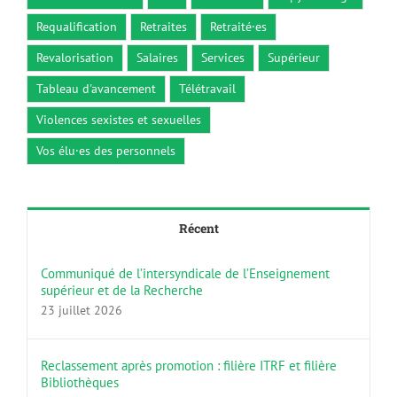
Requalification
Retraites
Retraité·es
Revalorisation
Salaires
Services
Supérieur
Tableau d'avancement
Télétravail
Violences sexistes et sexuelles
Vos élu·es des personnels
Récent
Communiqué de l’intersyndicale de l’Enseignement
supérieur et de la Recherche
23 juillet 2026
Reclassement après promotion : filière ITRF et filière
Bibliothèques