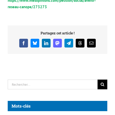
https://www.mesopinions.com/petition/social/avenir-
reseau-canope/273273
Partagez cet article !
Facebook
Bluesky
LinkedIn
Mastodon
Telegram
Threads
Email
Rechercher:
Mots-clés