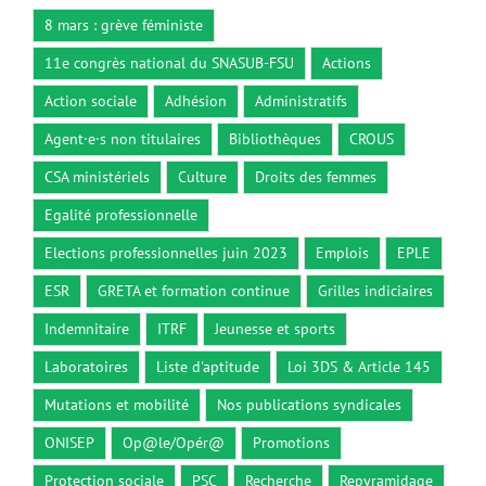
8 mars : grève féministe
11e congrès national du SNASUB-FSU
Actions
Action sociale
Adhésion
Administratifs
Agent·e·s non titulaires
Bibliothèques
CROUS
CSA ministériels
Culture
Droits des femmes
Egalité professionnelle
Elections professionnelles juin 2023
Emplois
EPLE
ESR
GRETA et formation continue
Grilles indiciaires
Indemnitaire
ITRF
Jeunesse et sports
Laboratoires
Liste d'aptitude
Loi 3DS & Article 145
Mutations et mobilité
Nos publications syndicales
ONISEP
Op@le/Opér@
Promotions
Protection sociale
PSC
Recherche
Repyramidage