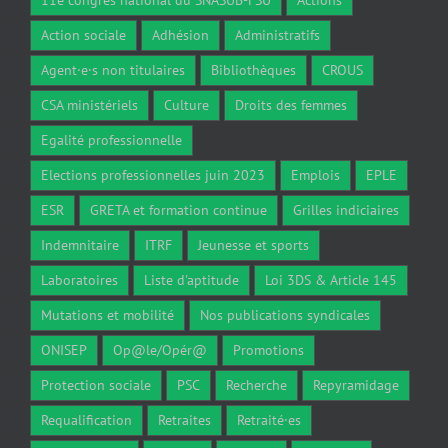
11e congrès national du SNASUB-FSU
Actions
Action sociale
Adhésion
Administratifs
Agent·e·s non titulaires
Bibliothèques
CROUS
CSA ministériels
Culture
Droits des femmes
Egalité professionnelle
Elections professionnelles juin 2023
Emplois
EPLE
ESR
GRETA et formation continue
Grilles indiciaires
Indemnitaire
ITRF
Jeunesse et sports
Laboratoires
Liste d'aptitude
Loi 3DS & Article 145
Mutations et mobilité
Nos publications syndicales
ONISEP
Op@le/Opér@
Promotions
Protection sociale
PSC
Recherche
Repyramidage
Requalification
Retraites
Retraité·es