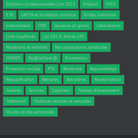
Elections professionnelles juin 2023
Emplois
EPLE
ESR
GRETA et formation continue
Grilles indiciaires
Indemnitaire
ITRF
Jeunesse et sports
Laboratoires
Liste d'aptitude
Loi 3DS & Article 145
Mutations et mobilité
Nos publications syndicales
ONISEP
Op@le/Opér@
Promotions
Protection sociale
PSC
Recherche
Repyramidage
Requalification
Retraites
Retraité·es
Revalorisation
Salaires
Services
Supérieur
Tableau d'avancement
Télétravail
Violences sexistes et sexuelles
Vos élu·es des personnels