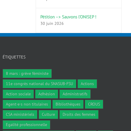
Pétition –> Sauvons l’ONISEP !
30 juin 2026
ÉTIQUETTES
8 mars : grève féministe
11e congrès national du SNASUB-FSU
Actions
Action sociale
Adhésion
Administratifs
Agent·e·s non titulaires
Bibliothèques
CROUS
CSA ministériels
Culture
Droits des femmes
Egalité professionnelle