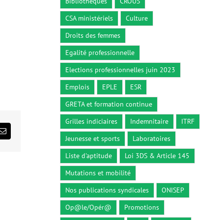
Bibliothèques
CROUS
CSA ministériels
Culture
Droits des femmes
Egalité professionnelle
Elections professionnelles juin 2023
Emplois
EPLE
ESR
GRETA et formation continue
Grilles indiciaires
Indemnitaire
ITRF
ds
Email
Jeunesse et sports
Laboratoires
Liste d'aptitude
Loi 3DS & Article 145
Mutations et mobilité
Nos publications syndicales
ONISEP
Op@le/Opér@
Promotions