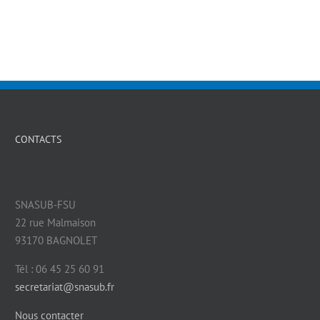
CONTACTS
SNASUB-FSU
22 rue Malmaison
93170 BAGNOLET
Tél : 06 45 25 60 91
secretariat@snasub.fr
Nous contacter