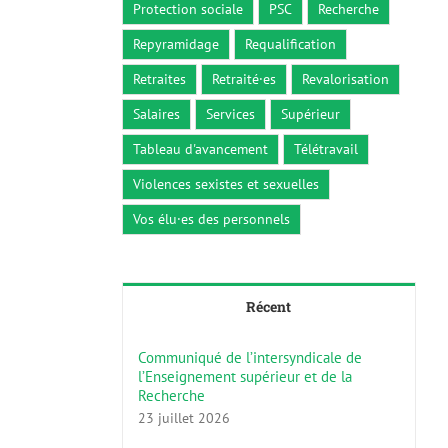
Protection sociale
PSC
Recherche
Repyramidage
Requalification
Retraites
Retraité·es
Revalorisation
Salaires
Services
Supérieur
Tableau d'avancement
Télétravail
Violences sexistes et sexuelles
Vos élu·es des personnels
Récent
Communiqué de l’intersyndicale de
l’Enseignement supérieur et de la
Recherche
23 juillet 2026