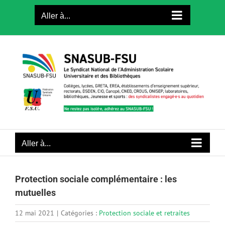
Passer
Aller à...
au
contenu
Aller à...
Protection sociale complémentaire : les
mutuelles
12 mai 2021
|
Catégories :
Protection sociale et retraites