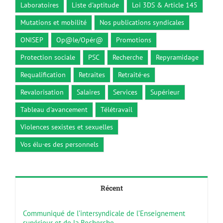
Laboratoires
Liste d'aptitude
Loi 3DS & Article 145
Mutations et mobilité
Nos publications syndicales
ONISEP
Op@le/Opér@
Promotions
Protection sociale
PSC
Recherche
Repyramidage
Requalification
Retraites
Retraité·es
Revalorisation
Salaires
Services
Supérieur
Tableau d'avancement
Télétravail
Violences sexistes et sexuelles
Vos élu·es des personnels
Récent
Communiqué de l’intersyndicale de l’Enseignement
supérieur et de la Recherche