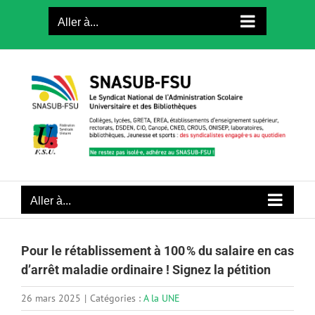
Passer
Aller à...
au
contenu
Aller à...
Pour le rétablissement à 100 % du salaire en cas
d’arrêt maladie ordinaire ! Signez la pétition
26 mars 2025
|
Catégories :
A la UNE