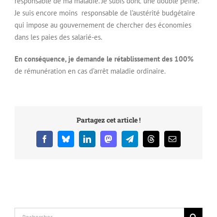
responsable de ma maladie. Je subis donc une double peine.
Je suis encore moins responsable de l’austérité budgétaire
qui impose au gouvernement de chercher des économies
dans les paies des salarié-es.
En conséquence, je demande le rétablissement des 100%
de rémunération en cas d’arrêt maladie ordinaire.
Partagez cet article !
Facebook
Bluesky
LinkedIn
Mastodon
Telegram
Threads
Email
Rechercher: