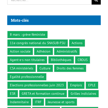
Mots-clés
8 mars : grève féministe
11e congrès national du SNASUB-FSU
Actions
Action sociale
Adhésion
Administratifs
Agent·e·s non titulaires
Bibliothèques
CROUS
CSA ministériels
Culture
Droits des femmes
Egalité professionnelle
Elections professionnelles juin 2023
Emplois
EPLE
ESR
GRETA et formation continue
Grilles indiciaires
Indemnitaire
ITRF
Jeunesse et sports