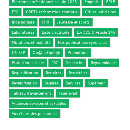
Elections professionnelles juin 2023
Emplois
EPLE
ESR
GRETA et formation continue
Grilles indiciaires
Indemnitaire
ITRF
Jeunesse et sports
Laboratoires
Liste d'aptitude
Loi 3DS & Article 145
Mutations et mobilité
Nos publications syndicales
ONISEP
Op@le/Opér@
Promotions
Protection sociale
PSC
Recherche
Repyramidage
Requalification
Retraites
Retraité·es
Revalorisation
Salaires
Services
Supérieur
Tableau d'avancement
Télétravail
Violences sexistes et sexuelles
Vos élu·es des personnels