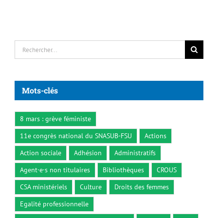
Rechercher:
Mots-clés
8 mars : grève féministe
11e congrès national du SNASUB-FSU
Actions
Action sociale
Adhésion
Administratifs
Agent·e·s non titulaires
Bibliothèques
CROUS
CSA ministériels
Culture
Droits des femmes
Egalité professionnelle