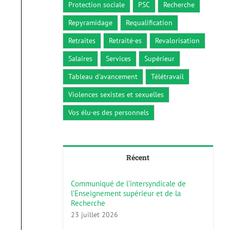
Protection sociale
PSC
Recherche
Repyramidage
Requalification
Retraites
Retraité·es
Revalorisation
Salaires
Services
Supérieur
Tableau d'avancement
Télétravail
Violences sexistes et sexuelles
Vos élu·es des personnels
Récent
Communiqué de l’intersyndicale de
l’Enseignement supérieur et de la
Recherche
23 juillet 2026