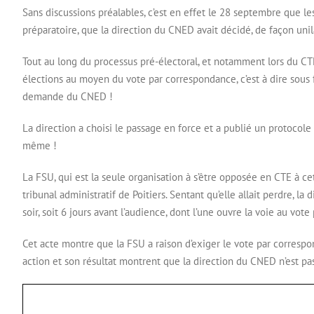
Sans discussions préalables, c’est en effet le 28 septembre que le
préparatoire, que la direction du CNED avait décidé, de façon unil
Tout au long du processus pré-électoral, et notamment lors du CTE 
élections au moyen du vote par correspondance, c’est à dire sous
demande du CNED !
La direction a choisi le passage en force et a publié un protocole 
même !
La FSU, qui est la seule organisation à s’être opposée en CTE à c
tribunal administratif de Poitiers. Sentant qu’elle allait perdre, 
soir, soit 6 jours avant l’audience, dont l’une ouvre la voie au vot
Cet acte montre que la FSU a raison d’exiger le vote par correspo
action et son résultat montrent que la direction du CNED n’est pas