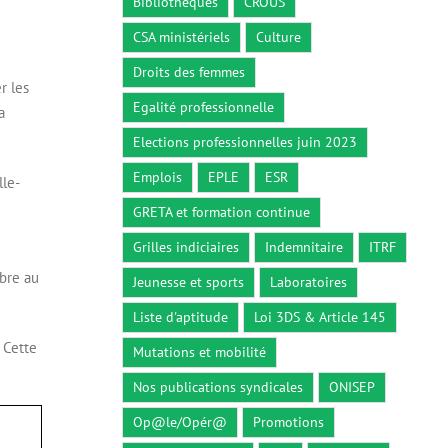
Bibliothèques
CROUS
CSA ministériels
Culture
Droits des femmes
r les
Egalité professionnelle
a
Elections professionnelles juin 2023
Emplois
EPLE
ESR
lle-
GRETA et formation continue
Grilles indiciaires
Indemnitaire
ITRF
mbre au
Jeunesse et sports
Laboratoires
Liste d'aptitude
Loi 3DS & Article 145
 Cette
Mutations et mobilité
Nos publications syndicales
ONISEP
Op@le/Opér@
Promotions