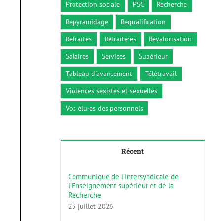
Protection sociale
PSC
Recherche
Repyramidage
Requalification
Retraites
Retraité·es
Revalorisation
Salaires
Services
Supérieur
Tableau d'avancement
Télétravail
Violences sexistes et sexuelles
Vos élu·es des personnels
Récent
Communiqué de l’intersyndicale de
l’Enseignement supérieur et de la
Recherche
23 juillet 2026