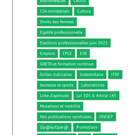
Bibliothèques
CROUS
CSA ministériels
Culture
Droits des femmes
Egalité professionnelle
Elections professionnelles juin 2023
Emplois
EPLE
ESR
GRETA et formation continue
Grilles indiciaires
Indemnitaire
ITRF
Jeunesse et sports
Laboratoires
Liste d'aptitude
Loi 3DS & Article 145
Mutations et mobilité
Nos publications syndicales
ONISEP
Op@le/Opér@
Promotions