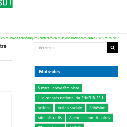
s en missions académiques réaffectés en missions nationales entre 2025 et 2028 ?
Rechercher:
tre
Mots-clés
8 mars : grève féministe
11e congrès national du SNASUB-FSU
Actions
Action sociale
Adhésion
Administratifs
Agent·e·s non titulaires