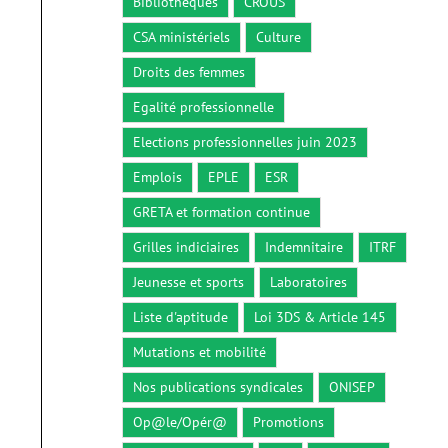
Bibliothèques
CROUS
CSA ministériels
Culture
Droits des femmes
Egalité professionnelle
Elections professionnelles juin 2023
Emplois
EPLE
ESR
GRETA et formation continue
Grilles indiciaires
Indemnitaire
ITRF
Jeunesse et sports
Laboratoires
Liste d'aptitude
Loi 3DS & Article 145
Mutations et mobilité
Nos publications syndicales
ONISEP
Op@le/Opér@
Promotions