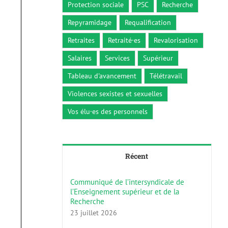
Protection sociale
PSC
Recherche
Repyramidage
Requalification
Retraites
Retraité·es
Revalorisation
Salaires
Services
Supérieur
Tableau d'avancement
Télétravail
Violences sexistes et sexuelles
Vos élu·es des personnels
Récent
Communiqué de l’intersyndicale de
l’Enseignement supérieur et de la
Recherche
23 juillet 2026