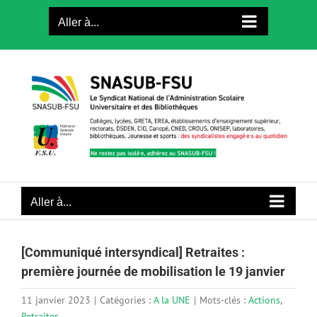
Passer
Aller à...
au
contenu
Aller à...
[Communiqué intersyndical] Retraites :
première journée de mobilisation le 19 janvier
11 janvier 2023
|
Catégories :
A la UNE
|
Mots-clés :
Actions
,
Retraites