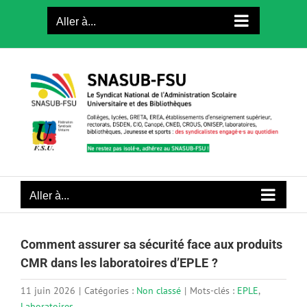
Passer
Aller à...
au
contenu
Aller à...
Comment assurer sa sécurité face aux produits
CMR dans les laboratoires d’EPLE ?
11 juin 2026
|
Catégories :
Non classé
|
Mots-clés :
EPLE
,
Laboratoires