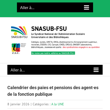
Passer
Aller à...
au
contenu
Aller à...
Calendrier des paies et pensions des agent·es
de la fonction publique
8 janvier 2026
|
Catégories :
A la UNE