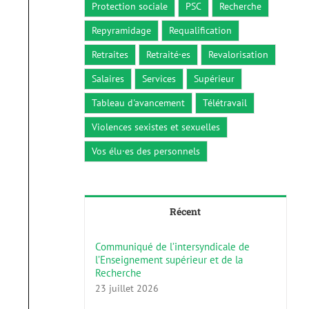
Protection sociale
PSC
Recherche
Repyramidage
Requalification
Retraites
Retraité·es
Revalorisation
Salaires
Services
Supérieur
Tableau d'avancement
Télétravail
Violences sexistes et sexuelles
Vos élu·es des personnels
Récent
Communiqué de l’intersyndicale de
l’Enseignement supérieur et de la
Recherche
23 juillet 2026