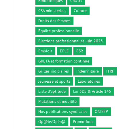
Bibliothèques
CROUS
CSA ministériels
Culture
Droits des femmes
Egalité professionnelle
Elections professionnelles juin 2023
Emplois
EPLE
ESR
GRETA et formation continue
Grilles indiciaires
Indemnitaire
ITRF
Jeunesse et sports
Laboratoires
Liste d'aptitude
Loi 3DS & Article 145
Mutations et mobilité
Nos publications syndicales
ONISEP
Op@le/Opér@
Promotions