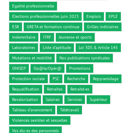
Egalité professionnelle
Elections professionnelles juin 2023
Emplois
EPLE
ESR
GRETA et formation continue
Grilles indiciaires
Indemnitaire
ITRF
Jeunesse et sports
Laboratoires
Liste d'aptitude
Loi 3DS & Article 145
Mutations et mobilité
Nos publications syndicales
ONISEP
Op@le/Opér@
Promotions
Protection sociale
PSC
Recherche
Repyramidage
Requalification
Retraites
Retraité·es
Revalorisation
Salaires
Services
Supérieur
Tableau d'avancement
Télétravail
Violences sexistes et sexuelles
Vos élu·es des personnels