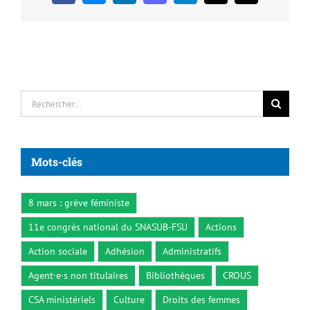
Rechercher:
Mots-clés
8 mars : grève féministe
11e congrès national du SNASUB-FSU
Actions
Action sociale
Adhésion
Administratifs
Agent·e·s non titulaires
Bibliothèques
CROUS
CSA ministériels
Culture
Droits des femmes