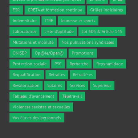
ESR
GRETA et formation continue
Grilles indiciaires
Indemnitaire
ITRF
Jeunesse et sports
Laboratoires
Liste d'aptitude
Loi 3DS & Article 145
Mutations et mobilité
Nos publications syndicales
ONISEP
Op@le/Opér@
Promotions
Protection sociale
PSC
Recherche
Repyramidage
Requalification
Retraites
Retraité·es
Revalorisation
Salaires
Services
Supérieur
Tableau d'avancement
Télétravail
Violences sexistes et sexuelles
Vos élu·es des personnels