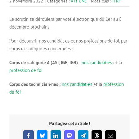
2 novembre 2022
|
Catégories :
A la UNE
|
Mots-clés :
ITRF
Le scrutin se déroulera par vote électronique du 1er au 8
décembre prochains.
Pour découvrir nos candidat·es et nos professions de foi, par
corps et catégories concernées :
Corps de catégorie A (ASI, IGE, IGR) :
nos candidat·es
et la
profession de foi
Corps des technicien·nes :
nos candidat·es
et la
profession
de foi
Partagez cet article !
Facebook
Bluesky
LinkedIn
Mastodon
Telegram
Threads
Email