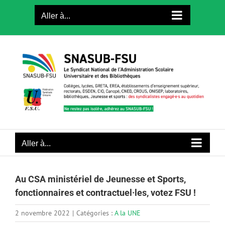
Passer
Aller à...
au
contenu
Aller à...
Au CSA ministériel de Jeunesse et Sports,
fonctionnaires et contractuel·les, votez FSU !
2 novembre 2022
|
Catégories :
A la UNE