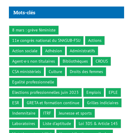
Mots-clés
8 mars : grève féministe
11e congrès national du SNASUB-FSU
Actions
Action sociale
Adhésion
Administratifs
Agent·e·s non titulaires
Bibliothèques
CROUS
CSA ministériels
Culture
Droits des femmes
Egalité professionnelle
Elections professionnelles juin 2023
Emplois
EPLE
ESR
GRETA et formation continue
Grilles indiciaires
Indemnitaire
ITRF
Jeunesse et sports
Laboratoires
Liste d'aptitude
Loi 3DS & Article 145