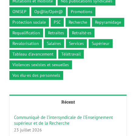
Mutations et mobilité
Nos publications syndicales
ONISEP
Op@le/Opér@
Promotions
Protection sociale
PSC
Recherche
Repyramidage
Requalification
Retraites
Retraité·es
Revalorisation
Salaires
Services
Supérieur
Tableau d'avancement
Télétravail
Violences sexistes et sexuelles
Vos élu·es des personnels
Récent
Communiqué de l’intersyndicale de l’Enseignement
supérieur et de la Recherche
23 juillet 2026