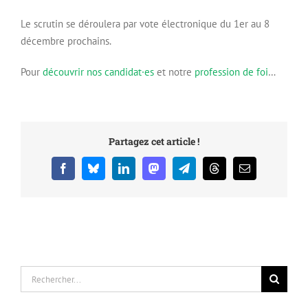
Le scrutin se déroulera par vote électronique du 1er au 8
décembre prochains.
Pour
découvrir nos candidat·es
et notre
profession de foi
…
Partagez cet article !
Facebook
Bluesky
LinkedIn
Mastodon
Telegram
Threads
Email
Rechercher: