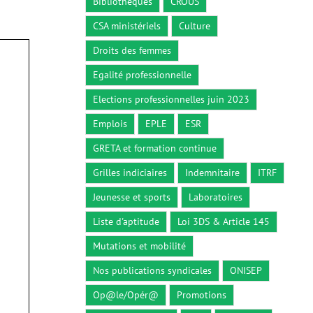
Bibliothèques
CROUS
CSA ministériels
Culture
Droits des femmes
Egalité professionnelle
Elections professionnelles juin 2023
Emplois
EPLE
ESR
GRETA et formation continue
Grilles indiciaires
Indemnitaire
ITRF
Jeunesse et sports
Laboratoires
Liste d'aptitude
Loi 3DS & Article 145
Mutations et mobilité
Nos publications syndicales
ONISEP
Op@le/Opér@
Promotions