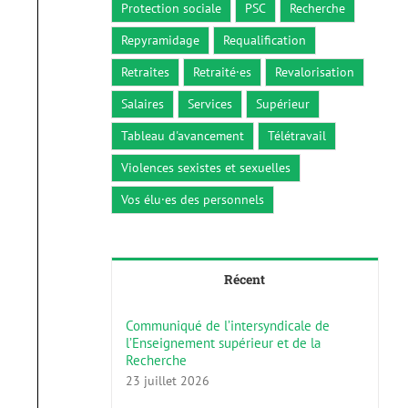
Protection sociale
PSC
Recherche
Repyramidage
Requalification
Retraites
Retraité·es
Revalorisation
Salaires
Services
Supérieur
Tableau d'avancement
Télétravail
Violences sexistes et sexuelles
Vos élu·es des personnels
Récent
Communiqué de l’intersyndicale de
l’Enseignement supérieur et de la
Recherche
23 juillet 2026