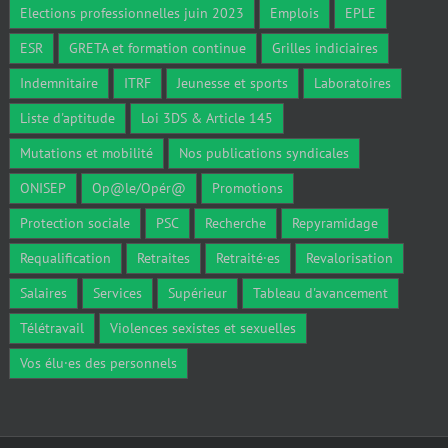
Elections professionnelles juin 2023
Emplois
EPLE
ESR
GRETA et formation continue
Grilles indiciaires
Indemnitaire
ITRF
Jeunesse et sports
Laboratoires
Liste d'aptitude
Loi 3DS & Article 145
Mutations et mobilité
Nos publications syndicales
ONISEP
Op@le/Opér@
Promotions
Protection sociale
PSC
Recherche
Repyramidage
Requalification
Retraites
Retraité·es
Revalorisation
Salaires
Services
Supérieur
Tableau d'avancement
Télétravail
Violences sexistes et sexuelles
Vos élu·es des personnels