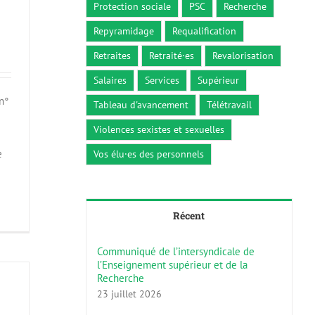
Protection sociale
PSC
Recherche
Repyramidage
Requalification
Retraites
Retraité·es
Revalorisation
Salaires
Services
Supérieur
n°
Tableau d'avancement
Télétravail
Violences sexistes et sexuelles
e
Vos élu·es des personnels
Récent
Communiqué de l’intersyndicale de
l’Enseignement supérieur et de la
Recherche
23 juillet 2026