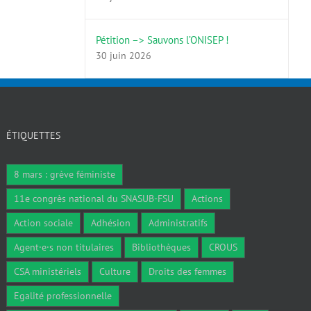
Pétition –> Sauvons l’ONISEP !
30 juin 2026
ÉTIQUETTES
8 mars : grève féministe
11e congrès national du SNASUB-FSU
Actions
Action sociale
Adhésion
Administratifs
Agent·e·s non titulaires
Bibliothèques
CROUS
CSA ministériels
Culture
Droits des femmes
Egalité professionnelle