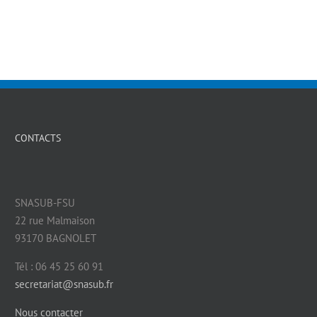
CONTACTS
SNASUB-FSU
22 rue Malmaison
93170 BAGNOLET
Tél : 06 45 25 60 91
secretariat@snasub.fr
Nous contacter