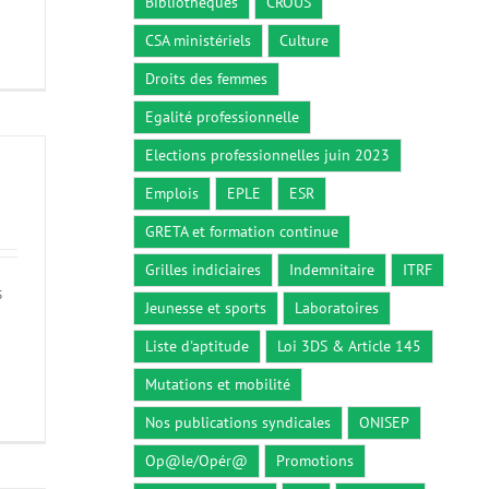
Bibliothèques
CROUS
CSA ministériels
Culture
Droits des femmes
Egalité professionnelle
Elections professionnelles juin 2023
Emplois
EPLE
ESR
GRETA et formation continue
Grilles indiciaires
Indemnitaire
ITRF
s
Jeunesse et sports
Laboratoires
Liste d'aptitude
Loi 3DS & Article 145
Mutations et mobilité
Nos publications syndicales
ONISEP
Op@le/Opér@
Promotions