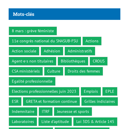
Mots-clés
8 mars : grève féministe
11e congrès national du SNASUB-FSU
Actions
Action sociale
Adhésion
Administratifs
Agent·e·s non titulaires
Bibliothèques
CROUS
CSA ministériels
Culture
Droits des femmes
Egalité professionnelle
Elections professionnelles juin 2023
Emplois
EPLE
ESR
GRETA et formation continue
Grilles indiciaires
Indemnitaire
ITRF
Jeunesse et sports
Laboratoires
Liste d'aptitude
Loi 3DS & Article 145