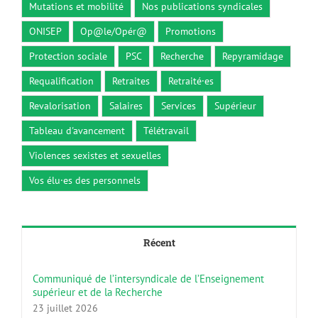
Mutations et mobilité
Nos publications syndicales
ONISEP
Op@le/Opér@
Promotions
Protection sociale
PSC
Recherche
Repyramidage
Requalification
Retraites
Retraité·es
Revalorisation
Salaires
Services
Supérieur
Tableau d'avancement
Télétravail
Violences sexistes et sexuelles
Vos élu·es des personnels
Récent
Communiqué de l’intersyndicale de l’Enseignement
supérieur et de la Recherche
23 juillet 2026