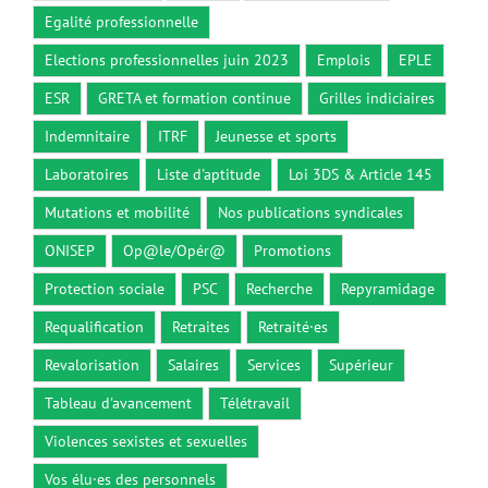
Egalité professionnelle
Elections professionnelles juin 2023
Emplois
EPLE
ESR
GRETA et formation continue
Grilles indiciaires
Indemnitaire
ITRF
Jeunesse et sports
Laboratoires
Liste d'aptitude
Loi 3DS & Article 145
Mutations et mobilité
Nos publications syndicales
ONISEP
Op@le/Opér@
Promotions
Protection sociale
PSC
Recherche
Repyramidage
Requalification
Retraites
Retraité·es
Revalorisation
Salaires
Services
Supérieur
Tableau d'avancement
Télétravail
Violences sexistes et sexuelles
Vos élu·es des personnels