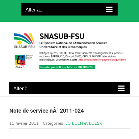
Passer
Aller à...
au
contenu
Aller à...
Note de service nÂ° 2011-024
11 février 2011
|
Catégories :
JO BOEN et BOESR