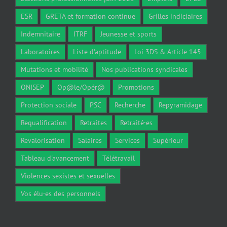
ESR
GRETA et formation continue
Grilles indiciaires
Indemnitaire
ITRF
Jeunesse et sports
Laboratoires
Liste d'aptitude
Loi 3DS & Article 145
Mutations et mobilité
Nos publications syndicales
ONISEP
Op@le/Opér@
Promotions
Protection sociale
PSC
Recherche
Repyramidage
Requalification
Retraites
Retraité·es
Revalorisation
Salaires
Services
Supérieur
Tableau d'avancement
Télétravail
Violences sexistes et sexuelles
Vos élu·es des personnels