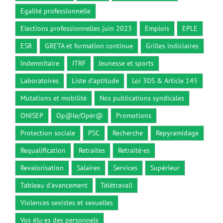
Egalité professionnelle
Elections professionnelles juin 2023
Emplois
EPLE
ESR
GRETA et formation continue
Grilles indiciaires
Indemnitaire
ITRF
Jeunesse et sports
Laboratoires
Liste d'aptitude
Loi 3DS & Article 145
Mutations et mobilité
Nos publications syndicales
ONISEP
Op@le/Opér@
Promotions
Protection sociale
PSC
Recherche
Repyramidage
Requalification
Retraites
Retraité·es
Revalorisation
Salaires
Services
Supérieur
Tableau d'avancement
Télétravail
Violences sexistes et sexuelles
Vos élu·es des personnels