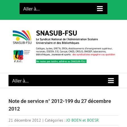
Passer
Aller à...
au
contenu
Aller à...
Note de service n° 2012-199 du 27 décembre
2012
21 décembre 2012
|
Catégories :
JO BOEN et BOESR