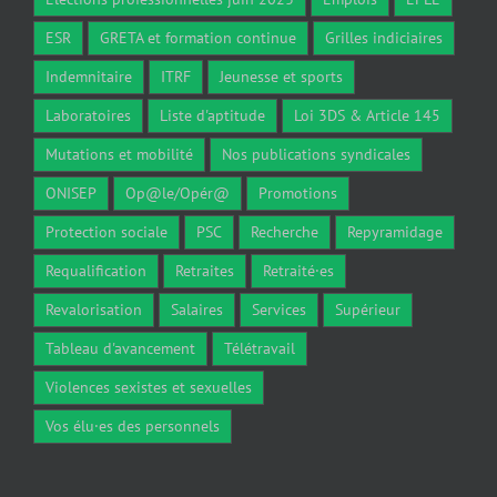
ESR
GRETA et formation continue
Grilles indiciaires
Indemnitaire
ITRF
Jeunesse et sports
Laboratoires
Liste d'aptitude
Loi 3DS & Article 145
Mutations et mobilité
Nos publications syndicales
ONISEP
Op@le/Opér@
Promotions
Protection sociale
PSC
Recherche
Repyramidage
Requalification
Retraites
Retraité·es
Revalorisation
Salaires
Services
Supérieur
Tableau d'avancement
Télétravail
Violences sexistes et sexuelles
Vos élu·es des personnels