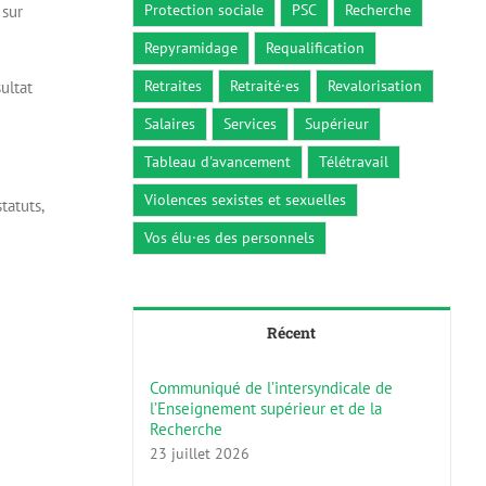
Protection sociale
PSC
Recherche
 sur
Repyramidage
Requalification
Retraites
Retraité·es
Revalorisation
ultat
Salaires
Services
Supérieur
Tableau d'avancement
Télétravail
Violences sexistes et sexuelles
tatuts,
Vos élu·es des personnels
Récent
Communiqué de l’intersyndicale de
l’Enseignement supérieur et de la
Recherche
23 juillet 2026