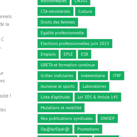
Bibliothèques
CROUS
CSA ministériels
Culture
onnels
Droits des femmes
de la
Egalité professionnelle
 C
Elections professionnelles juin 2023
.
Emplois
EPLE
ESR
GRETA et formation continue
ur
Grilles indiciaires
Indemnitaire
ITRF
des
Jeunesse et sports
Laboratoires
sité !
Liste d'aptitude
Loi 3DS & Article 145
Mutations et mobilité
les
Nos publications syndicales
ONISEP
Op@le/Opér@
Promotions