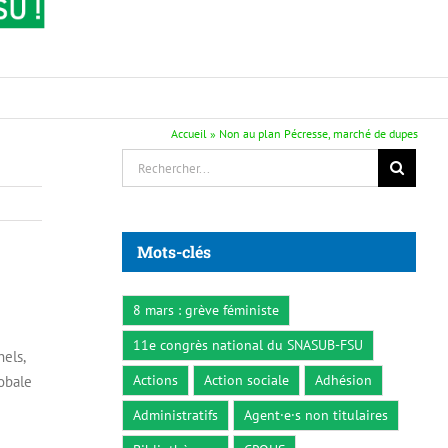
Accueil
»
Non au plan Pécresse, marché de dupes
Rechercher:
Mots-clés
8 mars : grève féministe
11e congrès national du SNASUB-FSU
nels,
Actions
Action sociale
Adhésion
lobale
Administratifs
Agent·e·s non titulaires