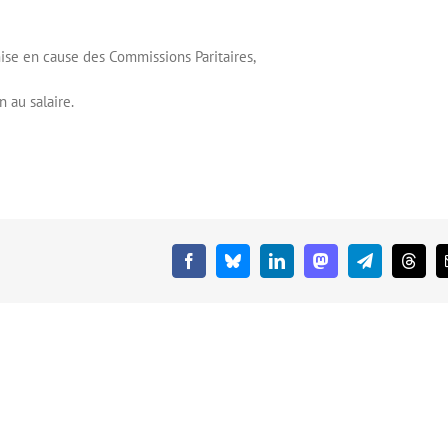
mise en cause des Commissions Paritaires,
 au salaire.
Facebook
Bluesky
LinkedIn
Mastodon
Telegram
Threa