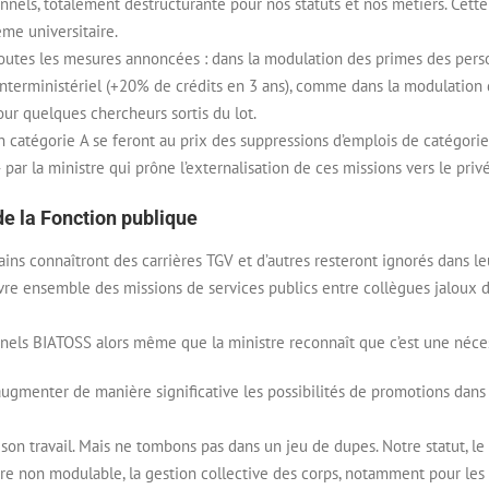
nnels, totalement destructurante pour nos statuts et nos métiers. Cette
tème universitaire.
 toutes les mesures annoncées : dans la modulation des primes des pers
terministériel (+20% de crédits en 3 ans), comme dans la modulation 
ur quelques chercheurs sortis du lot.
catégorie A se feront au prix des suppressions d’emplois de catégorie
ar la ministre qui prône l’externalisation de ces missions vers le privé
de la Fonction publique
ns connaîtront des carrières TGV et d’autres resteront ignorés dans le
re ensemble des missions de services publics entre collègues jaloux 
onnels BIATOSS alors même que la ministre reconnaît que c’est une néces
gmenter de manière significative les possibilités de promotions dans 
on travail. Mais ne tombons pas dans un jeu de dupes. Notre statut, le
aire non modulable, la gestion collective des corps, notamment pour les