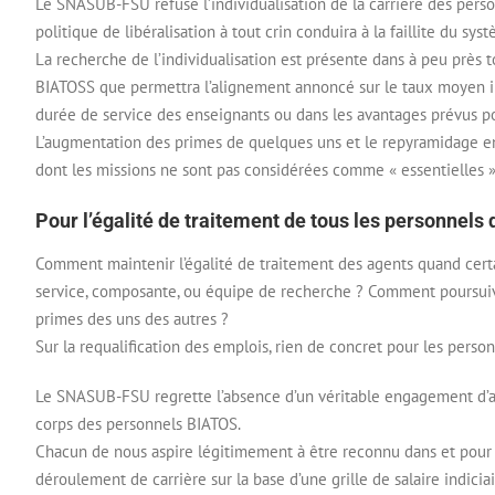
Le SNASUB-FSU refuse l’individualisation de la carrière des perso
politique de libéralisation à tout crin conduira à la faillite du sys
La recherche de l’individualisation est présente dans à peu près
BIATOSS que permettra l’alignement annoncé sur le taux moyen in
durée de service des enseignants ou dans les avantages prévus po
L’augmentation des primes de quelques uns et le repyramidage en 
dont les missions ne sont pas considérées comme « essentielles » p
Pour l’égalité de traitement de tous les personnels 
Comment maintenir l’égalité de traitement des agents quand certai
service, composante, ou équipe de recherche ? Comment poursuiv
primes des uns des autres ?
Sur la requalification des emplois, rien de concret pour les pers
Le SNASUB-FSU regrette l’absence d’un véritable engagement d’au
corps des personnels BIATOS.
Chacun de nous aspire légitimement à être reconnu dans et pour s
déroulement de carrière sur la base d’une grille de salaire indici