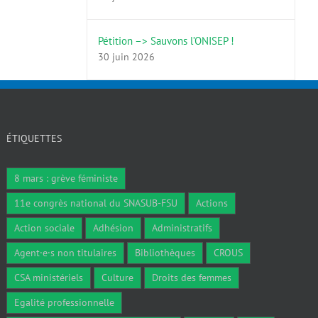
Pétition –> Sauvons l’ONISEP !
30 juin 2026
ÉTIQUETTES
8 mars : grève féministe
11e congrès national du SNASUB-FSU
Actions
Action sociale
Adhésion
Administratifs
Agent·e·s non titulaires
Bibliothèques
CROUS
CSA ministériels
Culture
Droits des femmes
Egalité professionnelle