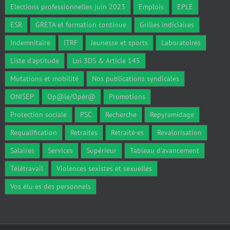
Elections professionnelles juin 2023
Emplois
EPLE
ESR
GRETA et formation continue
Grilles indiciaires
Indemnitaire
ITRF
Jeunesse et sports
Laboratoires
Liste d'aptitude
Loi 3DS & Article 145
Mutations et mobilité
Nos publications syndicales
ONISEP
Op@le/Opér@
Promotions
Protection sociale
PSC
Recherche
Repyramidage
Requalification
Retraites
Retraité·es
Revalorisation
Salaires
Services
Supérieur
Tableau d'avancement
Télétravail
Violences sexistes et sexuelles
Vos élu·es des personnels