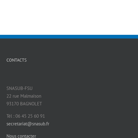
CONTACTS
SNASUB-FSU
22 rue Malmaison
93170 BAGNOLET
Tél : 06 45 25 60 91
secretariat@snasub.fr
Nous contacter