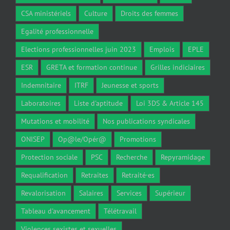
CSA ministériels
Culture
Droits des femmes
Egalité professionnelle
Elections professionnelles juin 2023
Emplois
EPLE
ESR
GRETA et formation continue
Grilles indiciaires
Indemnitaire
ITRF
Jeunesse et sports
Laboratoires
Liste d'aptitude
Loi 3DS & Article 145
Mutations et mobilité
Nos publications syndicales
ONISEP
Op@le/Opér@
Promotions
Protection sociale
PSC
Recherche
Repyramidage
Requalification
Retraites
Retraité·es
Revalorisation
Salaires
Services
Supérieur
Tableau d'avancement
Télétravail
Violences sexistes et sexuelles