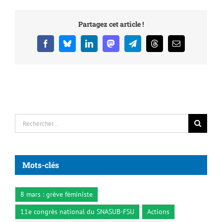
Partagez cet article !
Facebook
Bluesky
LinkedIn
Mastodon
Telegram
Threads
Email
Rechercher:
Mots-clés
8 mars : grève féministe
11e congrès national du SNASUB-FSU
Actions