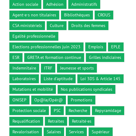
Action sociale
Adhésion
Administratifs
Agent·e·s non titulaires
Bibliothèques
CROUS
CSA ministériels
Culture
Droits des femmes
Egalité professionnelle
Elections professionnelles juin 2023
Emplois
EPLE
ESR
GRETA et formation continue
Grilles indiciaires
Indemnitaire
ITRF
Jeunesse et sports
Laboratoires
Liste d'aptitude
Loi 3DS & Article 145
Mutations et mobilité
Nos publications syndicales
ONISEP
Op@le/Opér@
Promotions
Protection sociale
PSC
Recherche
Repyramidage
Requalification
Retraites
Retraité·es
Revalorisation
Salaires
Services
Supérieur