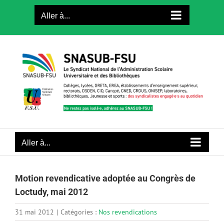
Passer
Aller à...
au
contenu
Aller à...
Motion revendicative adoptée au Congrès de
Loctudy, mai 2012
31 mai 2012
|
Catégories :
Nos revendications