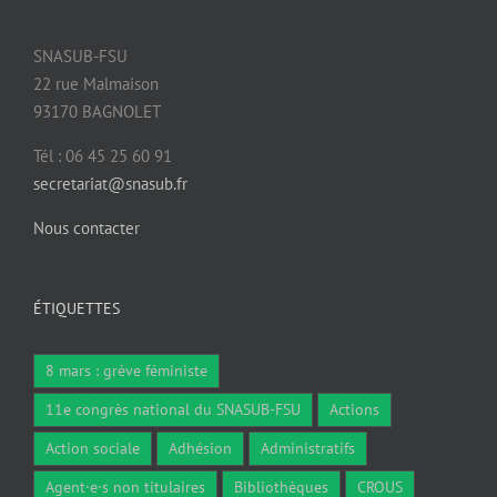
SNASUB-FSU
22 rue Malmaison
93170 BAGNOLET
Tél : 06 45 25 60 91
secretariat@snasub.fr
Nous contacter
ÉTIQUETTES
8 mars : grève féministe
11e congrès national du SNASUB-FSU
Actions
Action sociale
Adhésion
Administratifs
Agent·e·s non titulaires
Bibliothèques
CROUS