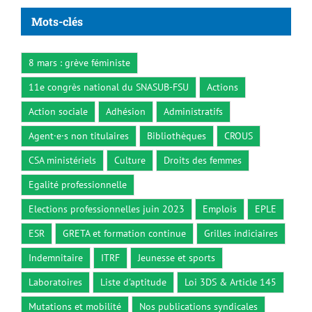
Mots-clés
8 mars : grève féministe
11e congrès national du SNASUB-FSU
Actions
Action sociale
Adhésion
Administratifs
Agent·e·s non titulaires
Bibliothèques
CROUS
CSA ministériels
Culture
Droits des femmes
Egalité professionnelle
Elections professionnelles juin 2023
Emplois
EPLE
ESR
GRETA et formation continue
Grilles indiciaires
Indemnitaire
ITRF
Jeunesse et sports
Laboratoires
Liste d'aptitude
Loi 3DS & Article 145
Mutations et mobilité
Nos publications syndicales