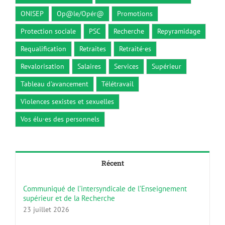
ONISEP
Op@le/Opér@
Promotions
Protection sociale
PSC
Recherche
Repyramidage
Requalification
Retraites
Retraité·es
Revalorisation
Salaires
Services
Supérieur
Tableau d'avancement
Télétravail
Violences sexistes et sexuelles
Vos élu·es des personnels
Récent
Communiqué de l’intersyndicale de l’Enseignement
supérieur et de la Recherche
23 juillet 2026