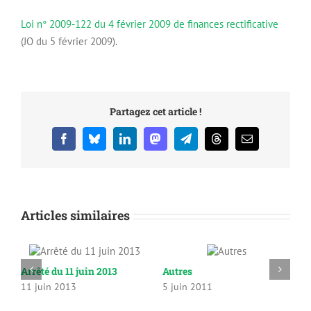
Loi n° 2009-122 du 4 février 2009 de finances rectificative
(JO du 5 février 2009).
Partagez cet article !
Facebook
Bluesky
LinkedIn
Mastodon
Telegram
Threads
Email
Articles similaires
Arrêté du 11 juin 2013
Autres
C
11 juin 2013
5 juin 2011
2