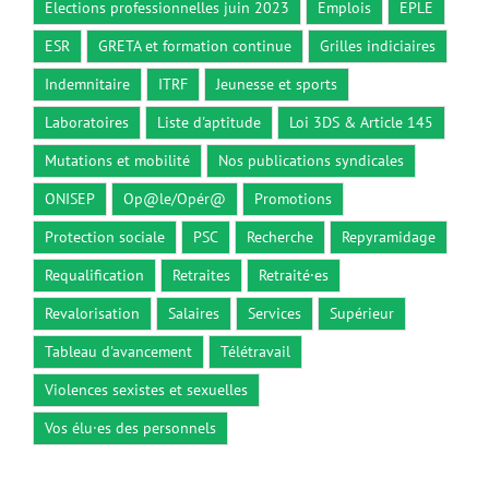
Elections professionnelles juin 2023
Emplois
EPLE
ESR
GRETA et formation continue
Grilles indiciaires
Indemnitaire
ITRF
Jeunesse et sports
Laboratoires
Liste d'aptitude
Loi 3DS & Article 145
Mutations et mobilité
Nos publications syndicales
ONISEP
Op@le/Opér@
Promotions
Protection sociale
PSC
Recherche
Repyramidage
Requalification
Retraites
Retraité·es
Revalorisation
Salaires
Services
Supérieur
Tableau d'avancement
Télétravail
Violences sexistes et sexuelles
Vos élu·es des personnels