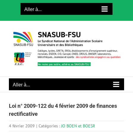
Passer
Aller à...
au
contenu
Aller à...
Loi n° 2009-122 du 4 février 2009 de finances
rectificative
4 février 2009
|
Catégories :
JO BOEN et BOESR