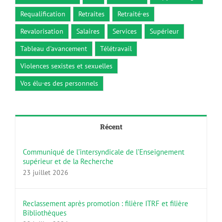
Requalification
Retraites
Retraité·es
Revalorisation
Salaires
Services
Supérieur
Tableau d'avancement
Télétravail
Violences sexistes et sexuelles
Vos élu·es des personnels
Récent
Communiqué de l’intersyndicale de l’Enseignement
supérieur et de la Recherche
23 juillet 2026
Reclassement après promotion : filière ITRF et filière
Bibliothèques