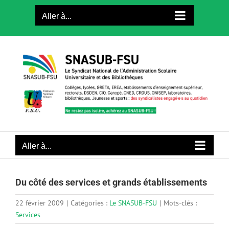
Passer
Aller à...
au
contenu
Aller à...
Du côté des services et grands établissements
22 février 2009
|
Catégories :
Le SNASUB-FSU
|
Mots-clés :
Services