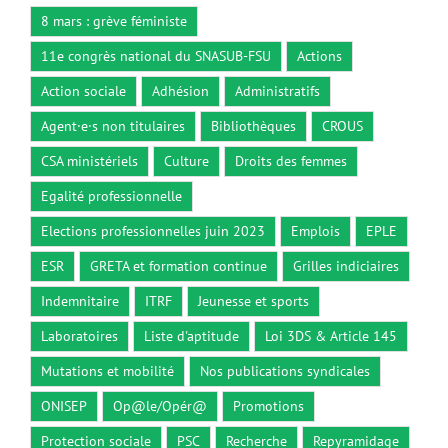
8 mars : grève féministe
11e congrès national du SNASUB-FSU
Actions
Action sociale
Adhésion
Administratifs
Agent·e·s non titulaires
Bibliothèques
CROUS
CSA ministériels
Culture
Droits des femmes
Egalité professionnelle
Elections professionnelles juin 2023
Emplois
EPLE
ESR
GRETA et formation continue
Grilles indiciaires
Indemnitaire
ITRF
Jeunesse et sports
Laboratoires
Liste d'aptitude
Loi 3DS & Article 145
Mutations et mobilité
Nos publications syndicales
ONISEP
Op@le/Opér@
Promotions
Protection sociale
PSC
Recherche
Repyramidage