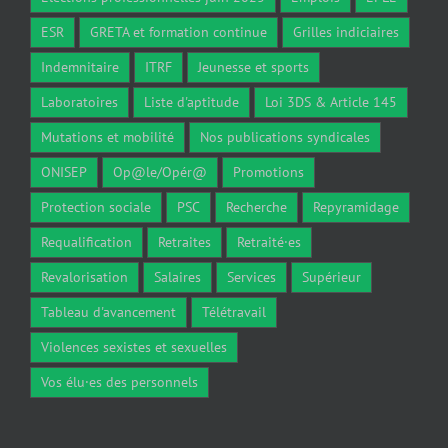
ESR
GRETA et formation continue
Grilles indiciaires
Indemnitaire
ITRF
Jeunesse et sports
Laboratoires
Liste d'aptitude
Loi 3DS & Article 145
Mutations et mobilité
Nos publications syndicales
ONISEP
Op@le/Opér@
Promotions
Protection sociale
PSC
Recherche
Repyramidage
Requalification
Retraites
Retraité·es
Revalorisation
Salaires
Services
Supérieur
Tableau d'avancement
Télétravail
Violences sexistes et sexuelles
Vos élu·es des personnels