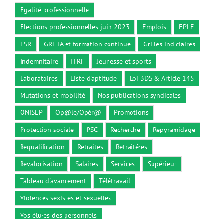
Egalité professionnelle
Elections professionnelles juin 2023
Emplois
EPLE
ESR
GRETA et formation continue
Grilles indiciaires
Indemnitaire
ITRF
Jeunesse et sports
Laboratoires
Liste d'aptitude
Loi 3DS & Article 145
Mutations et mobilité
Nos publications syndicales
ONISEP
Op@le/Opér@
Promotions
Protection sociale
PSC
Recherche
Repyramidage
Requalification
Retraites
Retraité·es
Revalorisation
Salaires
Services
Supérieur
Tableau d'avancement
Télétravail
Violences sexistes et sexuelles
Vos élu·es des personnels