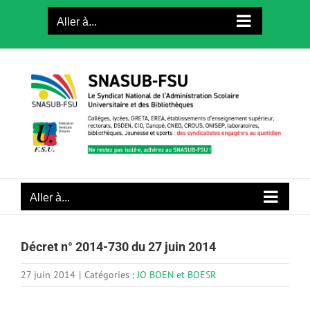
Passer
Aller à...
au
contenu
Aller à...
Décret n° 2014-730 du 27 juin 2014
27 juin 2014
|
Catégories :
JO BOEN et BOESR