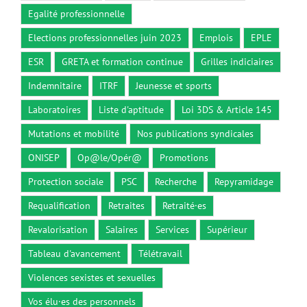
Egalité professionnelle
Elections professionnelles juin 2023
Emplois
EPLE
ESR
GRETA et formation continue
Grilles indiciaires
Indemnitaire
ITRF
Jeunesse et sports
Laboratoires
Liste d'aptitude
Loi 3DS & Article 145
Mutations et mobilité
Nos publications syndicales
ONISEP
Op@le/Opér@
Promotions
Protection sociale
PSC
Recherche
Repyramidage
Requalification
Retraites
Retraité·es
Revalorisation
Salaires
Services
Supérieur
Tableau d'avancement
Télétravail
Violences sexistes et sexuelles
Vos élu·es des personnels