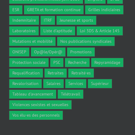
ESR
GRETA et formation continue
Grilles indiciaires
Indemnitaire
ITRF
Jeunesse et sports
Laboratoires
Liste d'aptitude
Loi 3DS & Article 145
Mutations et mobilité
Nos publications syndicales
ONISEP
Op@le/Opér@
Promotions
Protection sociale
PSC
Recherche
Repyramidage
Requalification
Retraites
Retraité·es
Revalorisation
Salaires
Services
Supérieur
Tableau d'avancement
Télétravail
Violences sexistes et sexuelles
Vos élu·es des personnels