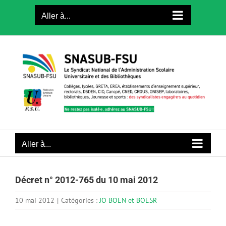
Passer
Aller à...
au
contenu
Aller à...
Décret n° 2012-765 du 10 mai 2012
10 mai 2012
|
Catégories :
JO BOEN et BOESR