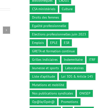
Bibliothèques
CROUS
CSA ministériels
Culture
Droits des femmes
Egalité professionnelle
Circulaire du 26 décembre 2018
Décret n° 2
Elections professionnelles juin 2023
26 décembre 2018
5 octobre 2
Emplois
EPLE
ESR
GRETA et formation continue
Grilles indiciaires
Indemnitaire
ITRF
Jeunesse et sports
Laboratoires
Liste d'aptitude
Loi 3DS & Article 145
Mutations et mobilité
Nos publications syndicales
ONISEP
Op@le/Opér@
Promotions