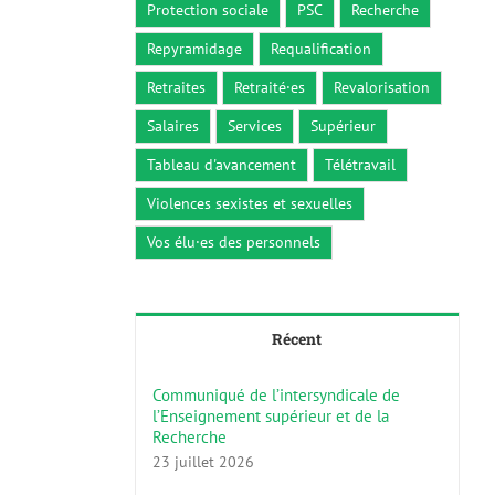
Protection sociale
PSC
Recherche
Repyramidage
Requalification
Retraites
Retraité·es
Revalorisation
Salaires
Services
Supérieur
Tableau d'avancement
Télétravail
Violences sexistes et sexuelles
Vos élu·es des personnels
Récent
Communiqué de l’intersyndicale de
l’Enseignement supérieur et de la
Recherche
23 juillet 2026