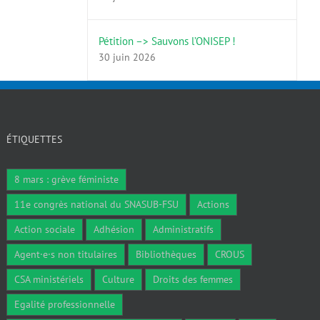
Pétition –> Sauvons l’ONISEP !
30 juin 2026
ÉTIQUETTES
8 mars : grève féministe
11e congrès national du SNASUB-FSU
Actions
Action sociale
Adhésion
Administratifs
Agent·e·s non titulaires
Bibliothèques
CROUS
CSA ministériels
Culture
Droits des femmes
Egalité professionnelle