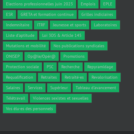
Elections professionnelles juin 2023
Emplois
EPLE
ESR
GRETA et formation continue
Grilles indiciaires
Indemnitaire
ITRF
Jeunesse et sports
Laboratoires
Liste d'aptitude
Loi 3DS & Article 145
Mutations et mobilité
Nos publications syndicales
ONISEP
Op@le/Opér@
Promotions
Protection sociale
PSC
Recherche
Repyramidage
Requalification
Retraites
Retraité·es
Revalorisation
Salaires
Services
Supérieur
Tableau d'avancement
Télétravail
Violences sexistes et sexuelles
Vos élu·es des personnels