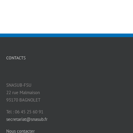
CONTACTS
SNASUB-FSU
22 rue Malmaison
93170 BAGNOLET
Tél : 06 45 25 60 91
secretariat@snasub.fr
Nous contacter