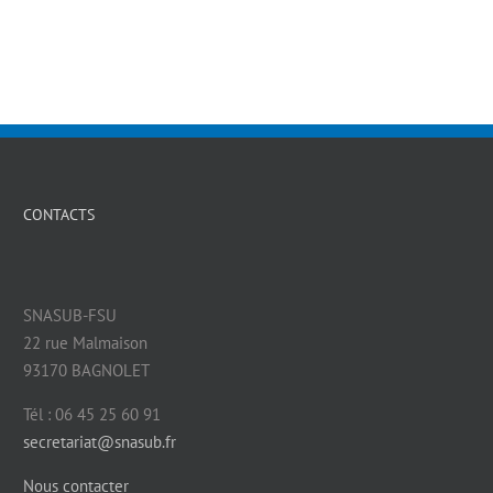
CONTACTS
SNASUB-FSU
22 rue Malmaison
93170 BAGNOLET
Tél : 06 45 25 60 91
secretariat@snasub.fr
Nous contacter