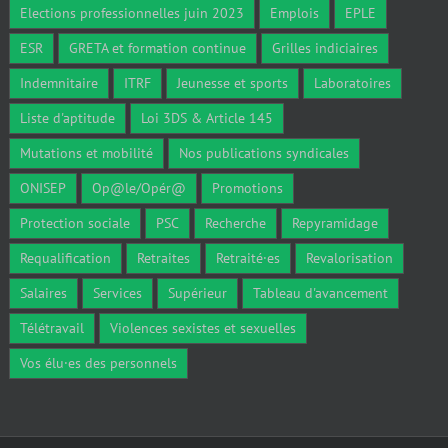
Elections professionnelles juin 2023
Emplois
EPLE
ESR
GRETA et formation continue
Grilles indiciaires
Indemnitaire
ITRF
Jeunesse et sports
Laboratoires
Liste d'aptitude
Loi 3DS & Article 145
Mutations et mobilité
Nos publications syndicales
ONISEP
Op@le/Opér@
Promotions
Protection sociale
PSC
Recherche
Repyramidage
Requalification
Retraites
Retraité·es
Revalorisation
Salaires
Services
Supérieur
Tableau d'avancement
Télétravail
Violences sexistes et sexuelles
Vos élu·es des personnels