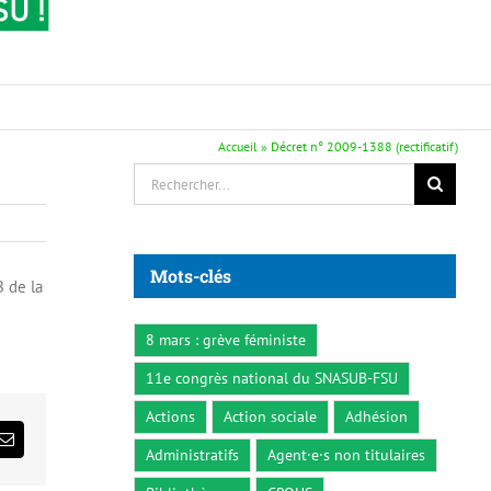
Accueil
»
Décret n° 2009-1388 (rectificatif)
Rechercher:
Mots-clés
 de la
8 mars : grève féministe
11e congrès national du SNASUB-FSU
Actions
Action sociale
Adhésion
ds
Email
Administratifs
Agent·e·s non titulaires