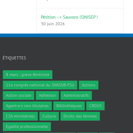
Pétition –> Sauvons l’ONISEP !
30 juin 2026
ÉTIQUETTES
8 mars : grève féministe
11e congrès national du SNASUB-FSU
Actions
Action sociale
Adhésion
Administratifs
Agent·e·s non titulaires
Bibliothèques
CROUS
CSA ministériels
Culture
Droits des femmes
Egalité professionnelle