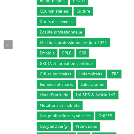
Bibliothèques
CROUS
CSA ministériels
Culture
Droits des femmes
Egalité professionnelle
Elections professionnelles juin 2023
Circulaire du 26 décembre 2018
Décret n° 2
26 décembre 2018
5 octobre 2
Emplois
EPLE
ESR
GRETA et formation continue
Grilles indiciaires
Indemnitaire
ITRF
Jeunesse et sports
Laboratoires
Liste d'aptitude
Loi 3DS & Article 145
Mutations et mobilité
Nos publications syndicales
ONISEP
Op@le/Opér@
Promotions