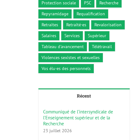
Protection sociale
PSC
Recherche
Repyramidage
Requalification
Retraites
Retraité·es
Revalorisation
Salaires
Services
Supérieur
Tableau d'avancement
Télétravail
Violences sexistes et sexuelles
Vos élu·es des personnels
Récent
Communiqué de l’intersyndicale de
l’Enseignement supérieur et de la
Recherche
23 juillet 2026