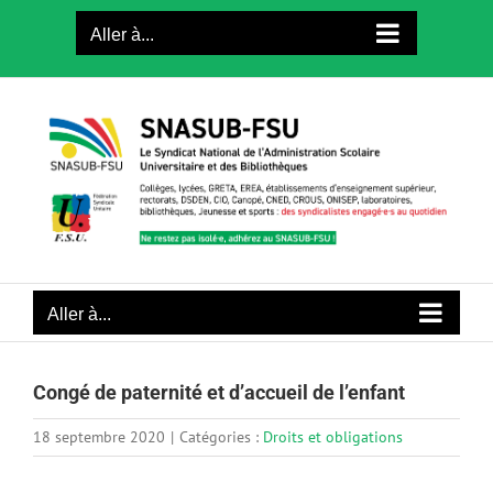
Passer
Aller à...
au
contenu
Aller à...
Congé de paternité et d’accueil de l’enfant
18 septembre 2020
|
Catégories :
Droits et obligations