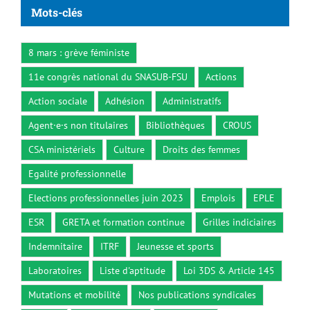
8 mars : grève féministe
11e congrès national du SNASUB-FSU
Actions
Action sociale
Adhésion
Administratifs
Agent·e·s non titulaires
Bibliothèques
CROUS
CSA ministériels
Culture
Droits des femmes
Egalité professionnelle
Elections professionnelles juin 2023
Emplois
EPLE
ESR
GRETA et formation continue
Grilles indiciaires
Indemnitaire
ITRF
Jeunesse et sports
Laboratoires
Liste d'aptitude
Loi 3DS & Article 145
Mutations et mobilité
Nos publications syndicales
ONISEP
Op@le/Opér@
Promotions