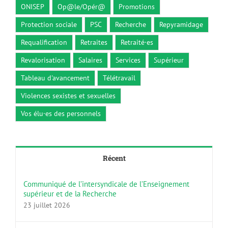
Protection sociale
PSC
Recherche
Repyramidage
Requalification
Retraites
Retraité·es
Revalorisation
Salaires
Services
Supérieur
Tableau d'avancement
Télétravail
Violences sexistes et sexuelles
Vos élu·es des personnels
Récent
Communiqué de l’intersyndicale de l’Enseignement
supérieur et de la Recherche
23 juillet 2026
Reclassement après promotion : filière ITRF et filière